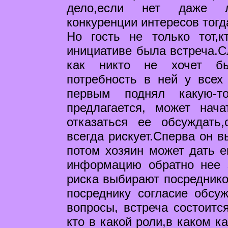
дело,если нет даже ле
конкуренции интересов тогда
Но гость не только тот,к
инициативе была встреча.Сл
как никто не хочет бы
потребность в ней у всех 
первым поднял какую-т
предлагается, может нача
отказаться ее обсуждать,
всегда рискует.Сперва он в
потом хозяин может дать е
информацию обратно нее 
риска выбирают посредников
посреднику согласие обсу
вопросы, встреча состоитс
кто в какой роли,в каком к