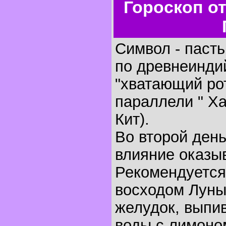
Гороскоп о
Символ - пасть,
по древнеинди
"хватающий ро
параллели " Х
Кит).
Во второй ден
влияние оказыв
Рекомендуется
восходом Луны
желудок, выпи
воды с лимоном