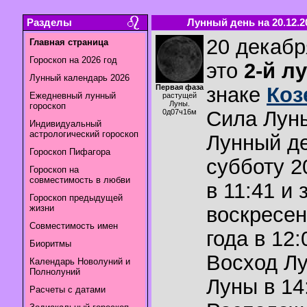
Разделы
Лунный день на 20.12.2
20 декабр
Главная страница
Гороскоп на 2026 год
это
2-й л
Лунный календарь 2026
Первая фаза
знаке
Коз
Ежедневный лунный
растущей
Луны.
гороскоп
Сила Лун
0д07ч16м
Индивидуальный
астрологический гороскоп
Лунный де
Гороскоп Пифагора
субботу 2
Гороскоп на
совместимость в любви
в 11:41 и 
Гороскоп предыдущей
жизни
воскресен
Совместимость имен
года в 12:
Биоритмы
Восход Л
Календарь Новолуний и
Полнолуний
Луны в
14
Расчеты с датами