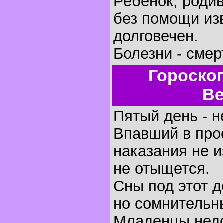
Ребенок, родив
без помощи изв
долговечен.
Болезни - смер
Гороско
Ве
Пятый день - н
Впавший в про
наказания не 
не отыщется.
Сны под этот 
но сомнительн
Младенцы недо