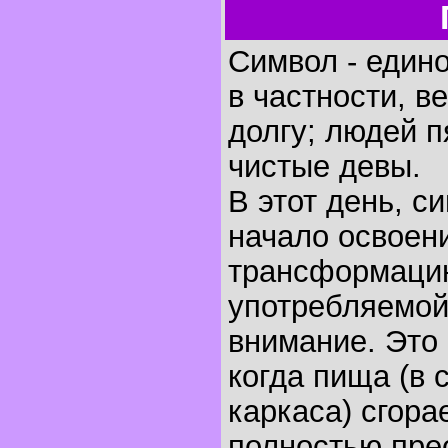
Символ - един
в частности, в
долгу; людей п
чистые девы.
В этот день, 
начало освоен
трансформацию
употребляемо
внимание. Это
когда пища (в 
каркаса) сгора
полностью прео