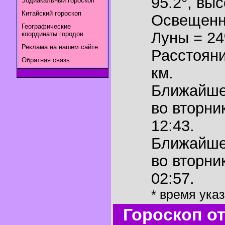
95.2°
,
выс
Зодиакальный гороскоп
Китайский гороскоп
Освещенн
Географические
Луны = 2
координаты городов
Реклама на нашем сайте
Расстояни
Обратная связь
км.
Ближайш
во вторни
12:43.
Ближайш
во вторни
02:57.
* время ука
Гороскоп о