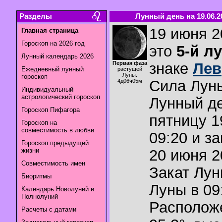
Разделы
Лунный день на 19.06.2
19 июня 2
Главная страница
Гороскоп на 2026 год
это
5-й л
Лунный календарь 2026
Первая фаза
знаке
Лев
Ежедневный лунный
растущей
Луны.
гороскоп
Сила Лун
4д06ч05м
Индивидуальный
астрологический гороскоп
Лунный де
Гороскоп Пифагора
пятницу 1
Гороскоп на
совместимость в любви
09:20 и з
Гороскоп предыдущей
жизни
20 июня 2
Совместимость имен
Закат Лу
Биоритмы
Луны в
09
Календарь Новолуний и
Полнолуний
Располож
Расчеты с датами