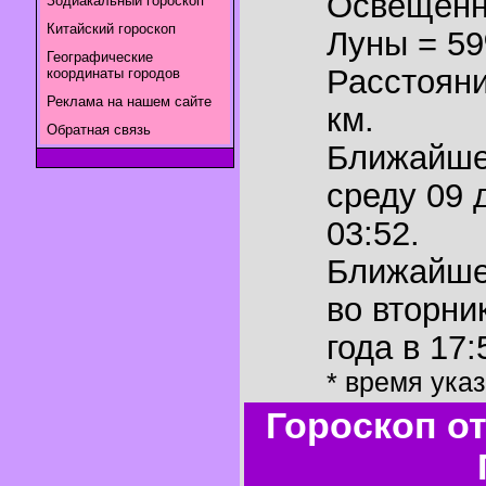
Освещенн
Зодиакальный гороскоп
Китайский гороскоп
Луны = 5
Географические
Расстояни
координаты городов
Реклама на нашем сайте
км.
Обратная связь
Ближайш
среду 09 
03:52.
Ближайш
во вторни
года в 17:
* время ука
Гороскоп о