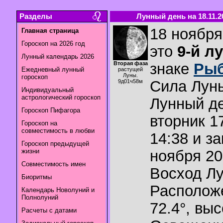
Разделы
Лунный день на 18.11.2
18 ноября
Главная страница
Гороскоп на 2026 год
это
9-й л
Лунный календарь 2026
Вторая фаза
знаке
Ры
Ежедневный лунный
растущей
Луны.
гороскоп
Сила Лун
9д01ч58м
Индивидуальный
астрологический гороскоп
Лунный де
Гороскоп Пифагора
вторник 1
Гороскоп на
совместимость в любви
14:38 и з
Гороскоп предыдущей
жизни
ноября 20
Совместимость имен
Восход Л
Биоритмы
Располож
Календарь Новолуний и
Полнолуний
72.4°
,
выс
Расчеты с датами