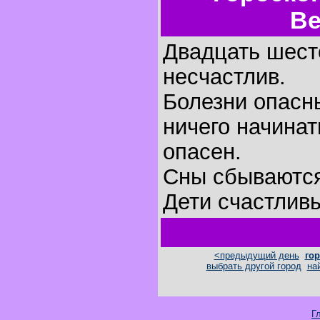
Ве
Двадцать шест
несчастлив.
Болезни опасн
ничего начинат
опасен.
Сны сбываютс
Дети счастлив
<предыдущий день
гор
выбрать другой город
на
Г