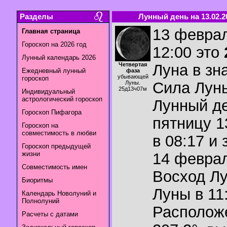
Разделы
Лунный день на 13.02.2
13 феврал
Главная страница
Гороскоп на 2026 год
12:00 это
Лунный календарь 2026
Четвертая
Луна в зн
Ежедневный лунный
фаза
убывающей
гороскоп
Сила Лун
Луны.
25д13ч07м
Индивидуальный
астрологический гороскоп
Лунный де
Гороскоп Пифагора
пятницу 1
Гороскоп на
совместимость в любви
в 08:17 и
Гороскоп предыдущей
жизни
14 феврал
Совместимость имен
Восход Л
Биоритмы
Луны в
11
Календарь Новолуний и
Полнолуний
Располож
Расчеты с датами