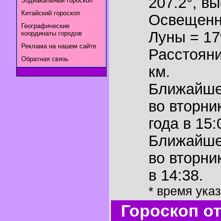
207.2°
,
вы
Зодиакальный гороскоп
Китайский гороскоп
Освещенн
Географические
Луны = 1
координаты городов
Реклама на нашем сайте
Расстояни
Обратная связь
км.
Ближайш
во вторни
года в 15:
Ближайш
во вторни
в 14:38.
* время ука
Гороскоп о