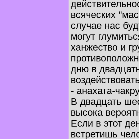
действительнос
всяческих "мас
случае нас буд
могут глумитьс
ханжество и г
противоположн
дню в двадцат
воздействоват
- анахата-чакр
В двадцать ше
высока вероят
Если в этот де
встретишь чел