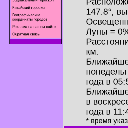
Располож
Зодиакальный гороскоп
Китайский гороскоп
147.8°
,
вы
Географические
Освещенн
координаты городов
Реклама на нашем сайте
Луны = 0
Обратная связь
Расстояни
км.
Ближайш
понедельн
года в 05:
Ближайш
в воскрес
года в 11:
* время ука