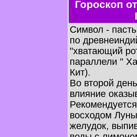
Гороскоп о
Символ - пасть,
по древнеинди
"хватающий ро
параллели " Х
Кит).
Во второй ден
влияние оказыв
Рекомендуется
восходом Луны
желудок, выпи
воды с лимоном