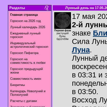
Разделы
Лунный день на 17.05.2
17 мая 202
Главная страница
Гороскоп на 2026 год
2-й лунн
Лунный календарь 2026
Первая фаза
знаке
Бли
Ежедневный лунный
растущей
Луны.
гороскоп
Сила Лун
0д12ч59м
Индивидуальный
астрологический гороскоп
Луна
.
Гороскоп Пифагора
Лунный де
Гороскоп на
совместимость в любви
воскресен
Гороскоп предыдущей
жизни
в 03:31 и 
Совместимость имен
понедельн
Биоритмы
в 03:50.
Календарь Новолуний и
Полнолуний
Восход Л
Расчеты с датами