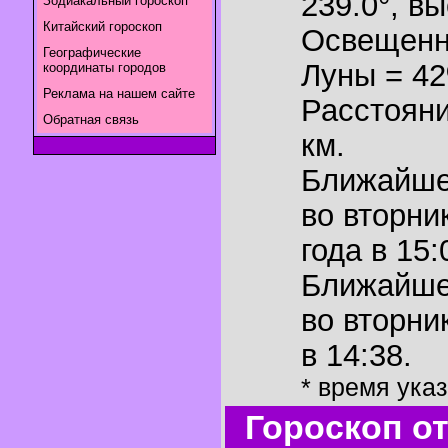
239.0°
,
вы
Зодиакальный гороскоп
Китайский гороскоп
Освещенн
Географические
Луны = 4
координаты городов
Реклама на нашем сайте
Расстояни
Обратная связь
км.
Ближайш
во вторни
года в 15:
Ближайш
во вторни
в 14:38.
* время ука
Гороскоп о