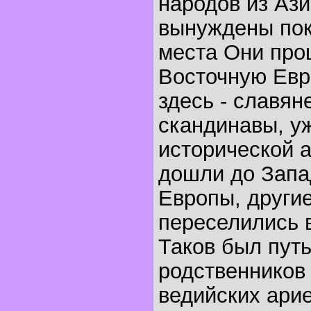
народов из Аз
вынуждены пок
места Они про
Восточную Евр
здесь - славян
скандинавы, у
исторической 
дошли до Зап
Европы, други
переселились 
Таков был пут
родственников 
ведийских ари