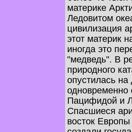
материке Аркт
Ледовитом оке
цивилизация а
этот материк н
иногда это пер
"медведь". В р
природного ка
опустилась на 
одновременно 
Пацифидой и Л
Спасшиеся ари
восток Европы
создали госуд