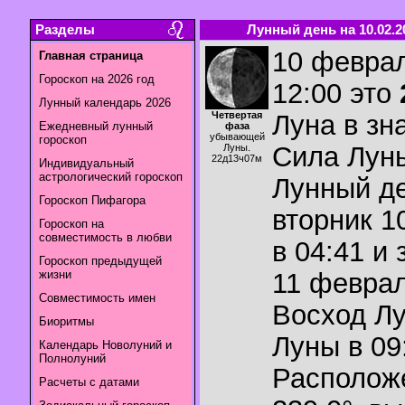
Разделы
Лунный день на 10.02.2
10 феврал
Главная страница
Гороскоп на 2026 год
12:00 это
Лунный календарь 2026
Четвертая
Луна в зн
Ежедневный лунный
фаза
убывающей
гороскоп
Сила Лун
Луны.
22д13ч07м
Индивидуальный
астрологический гороскоп
Лунный де
Гороскоп Пифагора
вторник 1
Гороскоп на
совместимость в любви
в 04:41 и
Гороскоп предыдущей
жизни
11 феврал
Совместимость имен
Восход Л
Биоритмы
Луны в
09
Календарь Новолуний и
Полнолуний
Располож
Расчеты с датами