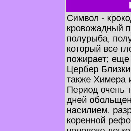
Символ - крок
кровожадный п
полурыба, полу
который все гло
пожирает; еще 
Цербер Близки
также Химера 
Период очень т
дней обольщен
насилием, раз
коренной рефор
человеке легк