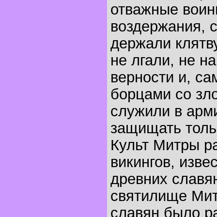
отважные воин
воздержания, с
держали клятву
не лгали, не н
верности и, са
борцами со зло
служили в арм
защищать толь
Культ Митры р
викингов, изве
древних славя
святилище Мит
славян было р