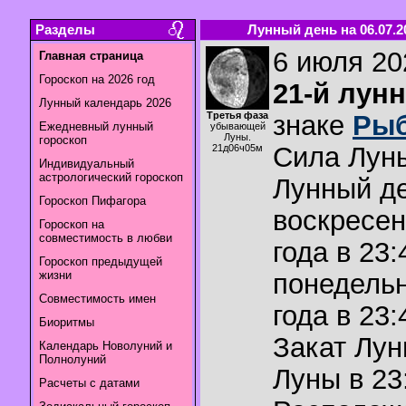
Разделы
Лунный день на 06.07.2
6 июля 202
Главная страница
Гороскоп на 2026 год
21-й лун
Лунный календарь 2026
Третья фаза
знаке
Ры
Ежедневный лунный
убывающей
Луны.
гороскоп
Сила Лун
21д06ч05м
Индивидуальный
астрологический гороскоп
Лунный де
Гороскоп Пифагора
воскресен
Гороскоп на
совместимость в любви
года в 23:
Гороскоп предыдущей
жизни
понедельн
Совместимость имен
года в 23:
Биоритмы
Закат Лу
Календарь Новолуний и
Полнолуний
Луны в
23
Расчеты с датами