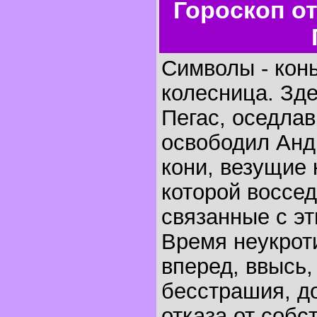
Гороскоп о
Символы - конь
колесница. Зд
Пегас, оседлав
освободил Анд
кони, везущие 
которой воссе
связанные с эт
Время неукрот
вперед, ввысь,
бесстрашия, д
отказа от собс