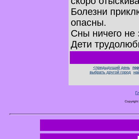
скоро отыскива
Болезни прикл
опасны.
Сны ничего не 
Дети трудолюб
<предыдущий день
гор
выбрать другой город
на
Г
Copyright