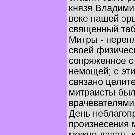
князя Владими
веке нашей эр
священный таб
Митры - переп
своей физичес
сопряженное с
немощей; с эт
связано целите
митраисты был
врачевателями
День неблагоп
произнесения м
можно давать к