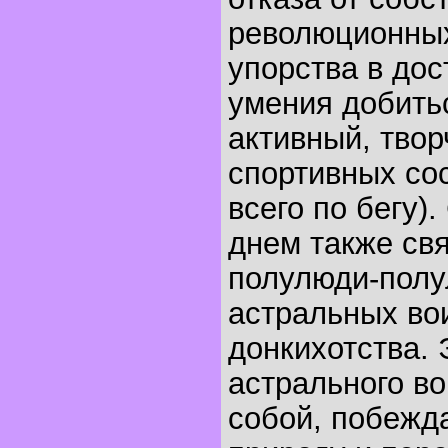
революционных
упорства в дос
умения добить
активный, твор
спортивных со
всего по бегу)
днем также св
полулюди-полу
астральных во
донкихотства. 
астрального в
собой, побежд