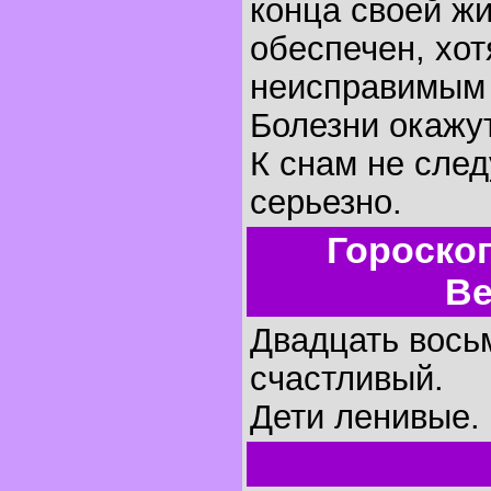
конца своей жи
обеспечен, хот
неисправимым 
Болезни окажу
К снам не след
серьезно.
Гороско
Ве
Двадцать восьм
счастливый.
Дети ленивые.