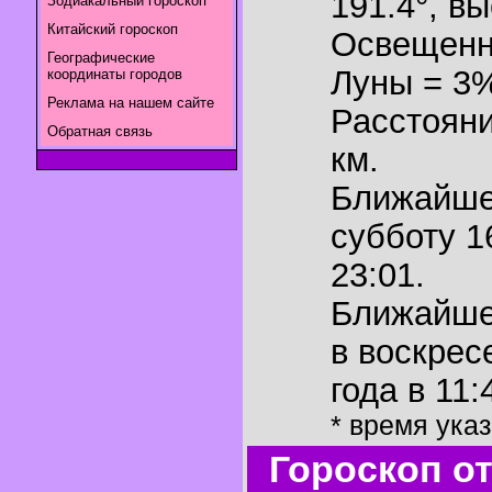
191.4°
,
вы
Зодиакальный гороскоп
Китайский гороскоп
Освещенн
Географические
Луны = 3
координаты городов
Реклама на нашем сайте
Расстояни
Обратная связь
км.
Ближайш
субботу 1
23:01.
Ближайш
в воскрес
года в 11:
* время ука
Гороскоп о