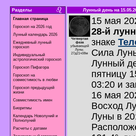
Разделы
Лунный день на 15.05.2
15 мая 202
Главная страница
Гороскоп на 2026 год
28-й лун
Лунный календарь 2026
Четвертая
знаке
Тел
Ежедневный лунный
фаза
убывающей
гороскоп
Сила Лун
Луны.
27д21ч08м
Индивидуальный
астрологический гороскоп
Лунный де
Гороскоп Пифагора
пятницу 1
Гороскоп на
совместимость в любви
03:20 и з
Гороскоп предыдущей
жизни
16 мая 202
Совместимость имен
Восход Л
Биоритмы
Луны в
20
Календарь Новолуний и
Полнолуний
Располож
Расчеты с датами