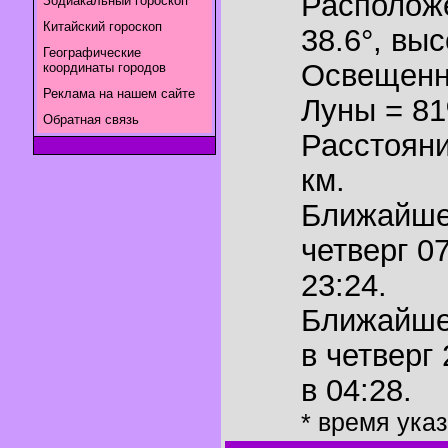
Располож
Зодиакальный гороскоп
Китайский гороскоп
38.6°
,
выс
Географические
Освещенн
координаты городов
Реклама на нашем сайте
Луны = 8
Обратная связь
Расстояни
км.
Ближайш
четверг 0
23:24.
Ближайш
в четверг
в 04:28.
* время ука