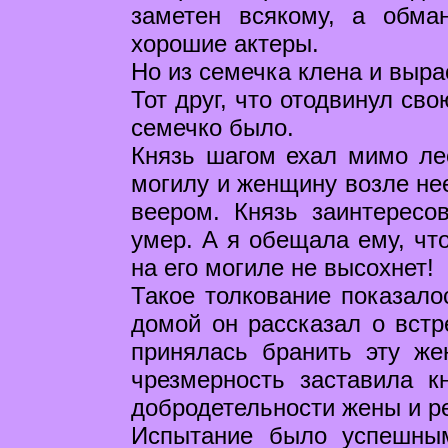
заметен всякому, а обма
хорошие актеры.
Но из семечка клена и выра
Тот друг, что отодвинул сво
семечко было.
Князь шагом ехал мимо ле
могилу и женщину возле не
веером. Князь заинтересо
умер. А я обещала ему, что
на его могиле не высохнет!
Такое толкование показало
домой он рассказал о встр
принялась бранить эту ж
чрезмерность заставила к
добродетельности жены и р
Испытание было успешны