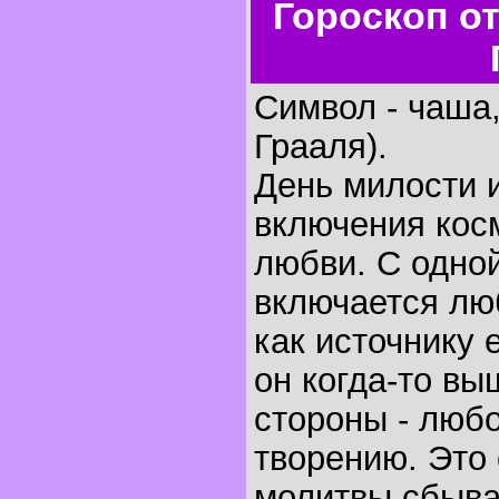
Гороскоп о
Символ - чаша
Грааля).
День милости 
включения кос
любви. С одно
включается лю
как источнику 
он когда-то вы
стороны - любо
творению. Это 
молитвы сбыва