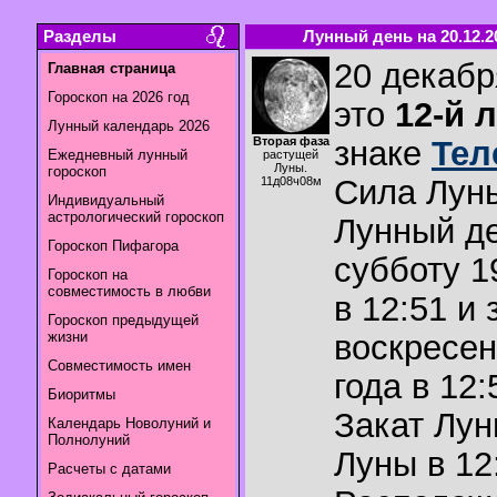
Разделы
Лунный день на 20.12.2
20 декабр
Главная страница
Гороскоп на 2026 год
это
12-й 
Лунный календарь 2026
Вторая фаза
знаке
Тел
Ежедневный лунный
растущей
Луны.
гороскоп
Сила Лун
11д08ч08м
Индивидуальный
астрологический гороскоп
Лунный де
Гороскоп Пифагора
субботу 1
Гороскоп на
совместимость в любви
в 12:51 и 
Гороскоп предыдущей
жизни
воскресен
Совместимость имен
года в 12:
Биоритмы
Закат Лу
Календарь Новолуний и
Полнолуний
Луны в
12
Расчеты с датами