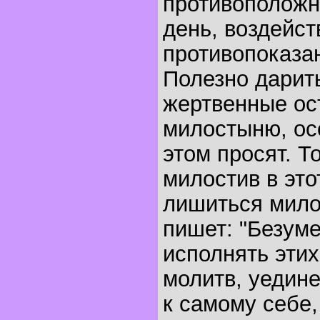
противоположн
день, воздейст
противопоказан
Полезно дарить
жертвенные ост
милостыню, ос
этом просят. То
милостив в это
лишиться мило
пишет: "Безуме
исполнять этих
молитв, уедин
к самому себе