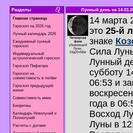
Разделы
Лунный день на 14.03.2
14 марта 
Главная страница
Гороскоп на 2026 год
это
25-й 
Лунный календарь 2026
Четвертая
знаке
Коз
Ежедневный лунный
фаза
убывающей
гороскоп
Сила Лун
Луны.
24д20ч58м
Индивидуальный
астрологический гороскоп
Лунный де
Гороскоп Пифагора
субботу 1
Гороскоп на
совместимость в любви
06:53 и з
Гороскоп предыдущей
жизни
воскресен
Совместимость имен
года в 06:
Биоритмы
Восход Л
Календарь Новолуний и
Полнолуний
Луны в
12
Расчеты с датами