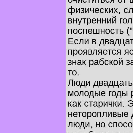
физических, с
внутренний гол
поспешность (
Если в двадца
проявляется я
знак рабской з
то.
Люди двадцать
молодые годы 
как старички. 
неторопливые 
люди, но спос