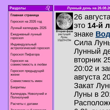
Разделы
Лунный день на 26.08.2
26 августа
Главная страница
Гороскоп на 2026 год
это
14-й 
Лунный календарь 2026
Вторая фаза
знаке
Вод
Ежедневный лунный
растущей
Луны.
гороскоп
Сила Лун
13д15ч23м
Индивидуальный
астрологический гороскоп
Лунный де
Гороскоп Пифагора
вторник 2
Гороскоп на
совместимость в любви
20:02 и з
Гороскоп предыдущей
жизни
августа 20
Совместимость имен
Закат Лу
Биоритмы
Луны в
20
Календарь Новолуний и
Полнолуний
Располож
Расчеты с датами