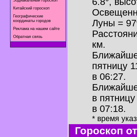
6.8°
,
высот
Зодиакальный гороскоп
Китайский гороскоп
Освещенн
Географические
Луны = 9
координаты городов
Реклама на нашем сайте
Расстояни
Обратная связь
км.
Ближайш
пятницу 1
в 06:27.
Ближайш
в пятницу
в 07:18.
* время ука
Гороскоп о