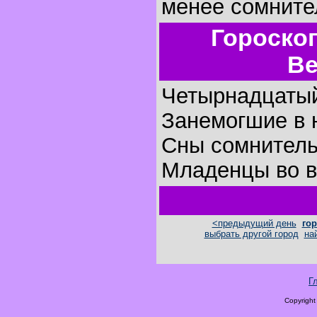
менее сомните
Гороско
Ве
Четырнадцатый
Занемогшие в 
Сны сомнитель
Младенцы во в
<предыдущий день
гор
выбрать другой город
на
Г
Copyright