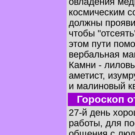
овладения мед
космическим с
должны прояви
чтобы "отсеять
этом пути помо
вербальная маг
Камни - лилов
аметист, изумр
и малиновый кв
Гороскоп о
27-й день хор
работы, для по
общения с люд