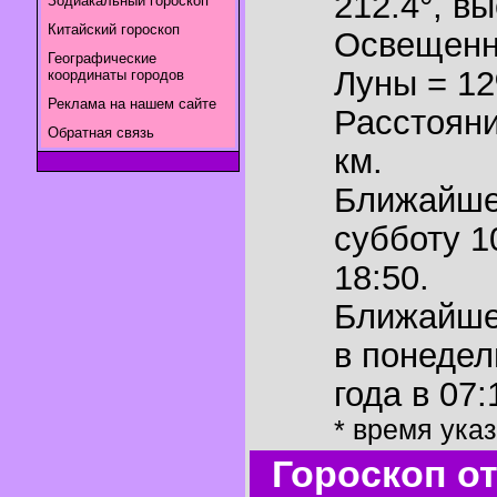
212.4°
,
вы
Зодиакальный гороскоп
Китайский гороскоп
Освещенн
Географические
Луны = 1
координаты городов
Реклама на нашем сайте
Расстояни
Обратная связь
км.
Ближайш
субботу 1
18:50.
Ближайш
в понедел
года в 07:
* время ука
Гороскоп о