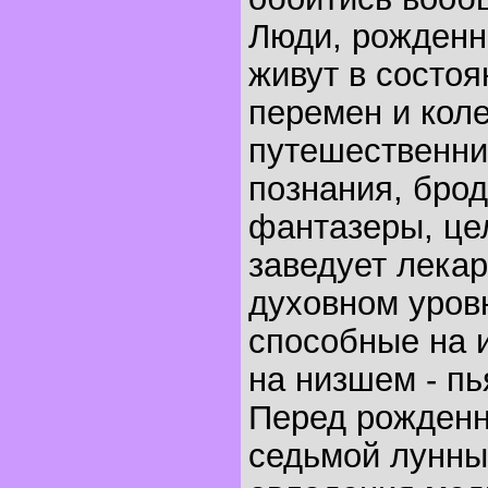
Люди, рожденны
живут в состо
перемен и кол
путешественни
познания, брод
фантазеры, це
заведует лека
духовном уровн
способные на 
на низшем - п
Перед рожденн
седьмой лунны