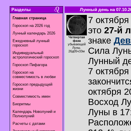
Разделы
Лунный день на 07.10.2
7 октября 
Главная страница
Гороскоп на 2026 год
это
27-й 
Лунный календарь 2026
Четвертая
знаке
Дев
Ежедневный лунный
фаза
убывающей
гороскоп
Сила Лун
Луны.
26д05ч33м
Индивидуальный
астрологический гороскоп
Лунный де
Гороскоп Пифагора
7 октября 
Гороскоп на
совместимость в любви
закончитс
Гороскоп предыдущей
жизни
октября 20
Совместимость имен
Восход Л
Биоритмы
Луны в
17
Календарь Новолуний и
Полнолуний
Располож
Расчеты с датами