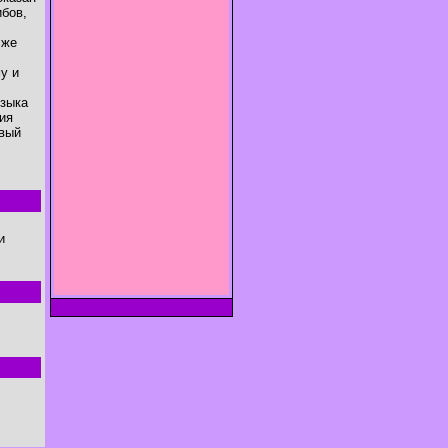
ибов,
 же
у и
языка
ия
ивый
и