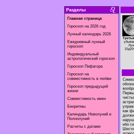
Разделы
Главная страница
Гороскоп на 2026 год
Лунный календарь 2026
Третья
Ежедневный лунный
убыва
Лун
гороскоп
15д20
Индивидуальный
астрологический гороскоп
Гороскоп Пифагора
Гороскоп на
совместимость в любви
Симво
обозн
Гороскоп предыдущей
вообр
жизни
Первы
чисты
Совместимость имен
астра
Биоритмы
упраж
как ф
Календарь Новолуний и
должн
Полнолуний
наруш
ибо с
Расчеты с датами
Шестн
агрес