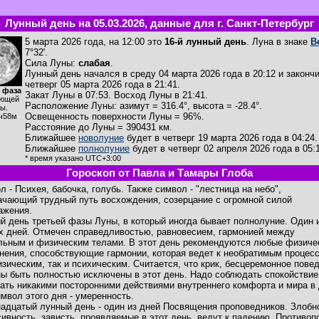
Лунный день на 05.03.2026, данные для г. Санкт-Петербург
5 марта 2026 года, на 12:00 это
16-й лунный день
. Луна в знаке
В
7°32'.
Сила Луны:
слабая
.
Лунный день начался в среду 04 марта 2026 года в 20:12 и закончи
четверг 05 марта 2026 года в 21:41.
 фаза
Закат Луны в
07:53
. Восход Луны в
21:41
.
ющей
Расположение Луны
:
азимут = 316.4°
,
высота = -28.4°
.
ы.
Освещенность поверхности Луны = 96%.
ч58м
Расстояние до Луны = 390431 км.
Ближайшее
новолуние
будет в четверг 19 марта 2026 года в 04:24.
Ближайшее
полнолуние
будет в четверг 02 апреля 2026 года в 05:
* время указано UTC+3:00
Гороскоп от Павла и Тамары Глоба
л - Психея, бабочка, голубь. Также символ - "лестница на небо",
ачающий трудный путь восхождения, созерцание с огромной силой
ажения.
й день третьей фазы Луны, в который иногда бывает полнолуние. Один 
х дней. Отмечен справедливостью, равновесием, гармонией между
льным и физическим телами. В этот день рекомендуются любые физиче
нения, способствующие гармонии, которая ведет к необратимым процесс
изическим, так и психическим. Считается, что крик, бесцеремонное пове
ы быть полностью исключены в этот день. Надо соблюдать спокойствие
ать никакими посторонними действиями внутреннего комфорта и мира в
имвол этого дня - умеренность.
адцатый лунный день - один из дней Посвящения проповедников. Злобн
сивность, зависть, проявляемые в этот день, ведут к падению. Противоп