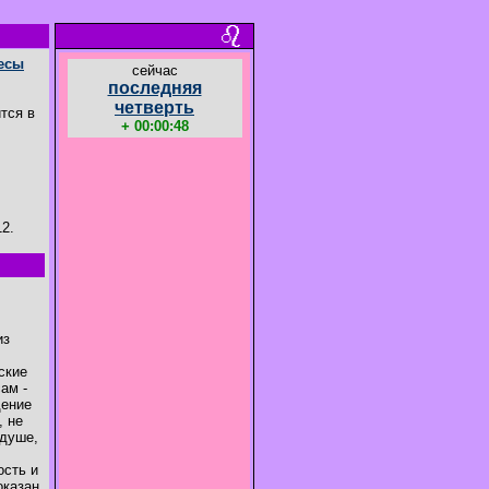
есы
cейчас
последняя
четверть
тся в
+ 00:00:47
12.
из
ские
ам -
дение
, не
 душе,
ость и
оказан