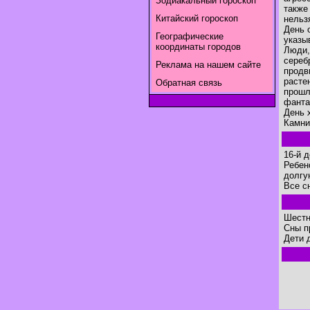
Зодиакальный гороскоп
также
Китайский гороскоп
нельз
День 
Географические
указы
координаты городов
Люди,
сереб
Реклама на нашем сайте
продв
расте
Обратная связь
прошл
фанта
День 
Камни
16-й 
Ребен
долгу
Все с
Шестн
Сны п
Дети 