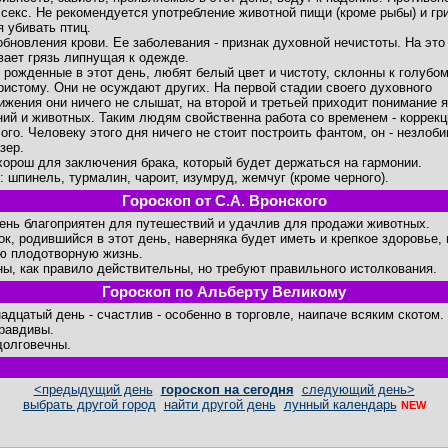
 секс. Не рекомендуется употребление животной пищи (кроме рыбы) и гр
я убивать птиц.
обновления крови. Ее заболевания - признак духовной нечистоты. На это
вает грязь липнущая к одежде.
 рожденные в этот день, любят белый цвет и чистоту, склонны к голубом
ристому. Они не осуждают других. На первой стадии своего духовного
ижения они ничего не слышат, на второй и третьей приходит понимание 
ний и животных. Таким людям свойственна работа со временем - коррекц
ого. Человеку этого дня ничего не стоит построить фантом, он - незлоб
зер.
хорош для заключения брака, который будет держаться на гармонии.
: шпинель, турмалин, чароит, изумруд, жемчуг (кроме черного).
Гороскоп от С.А. Вронского
день благоприятен для путешествий и удачлив для продажи животных.
ок, родившийся в этот день, наверняка будет иметь и крепкое здоровье, 
ю плодотворную жизнь.
ны, как правило действительны, но требуют правильного истолкования.
Гороскоп по Альберту Великому
адцатый день - счастлив - особенно в торговле, наипаче всяким скотом.
равдивы.
долговечны.
<предыдущий день
гороскоп на сегодня
следующий день>
выбрать другой город
найти другой день
лунный календарь
NEW