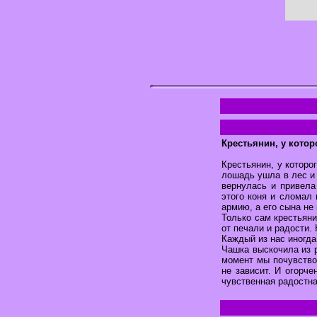
Крестьянин, у кото
Крестьянин, у которо
лошадь ушла в лес и 
вернулась и привела 
этого коня и сломал 
армию, а его сына не 
Только сам крестьяни
от печали и радости. 
Каждый из нас иногда 
Чашка выскочила из р
момент мы почувство
не зависит. И огорче
чувственная радостна