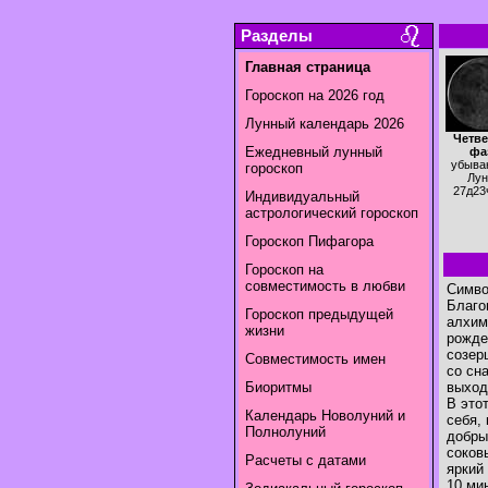
Разделы
Главная страница
Гороскоп на 2026 год
Лунный календарь 2026
Четве
Ежедневный лунный
фа
убыва
гороскоп
Лун
27д23
Индивидуальный
астрологический гороскоп
Гороскоп Пифагора
Гороскоп на
совместимость в любви
Симво
Благо
Гороскоп предыдущей
алхим
жизни
рожде
созер
Совместимость имен
со сн
Биоритмы
выход
В это
Календарь Новолуний и
себя,
Полнолуний
добры
соков
Расчеты с датами
яркий
10 ми