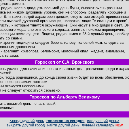
делать ремонт.
 родившиеся в двадцать восьмой день Луны, бывают очень разными.
ясь на низком духовном уровне, они не способны разделять хорошее и
е. Для таких людей характерен цинизм, отсутствие эмоций, привязаннос
ели высокой духовной организации, напротив, люди "с солнцем в крови",
уисты, к которым тянутся окружающие. Они несут в мир добро и свет. Эт
высокого морально-этического кодекса, занятые поиском первопричин,
эссенции всего сущего. Людям, родившимся в 28-й лунный день, необхо
ать со снами.
ки зрения медицины следует беречь голову, головной мозг, следить за
иальным давлением.
 - арагонит, хризопраз, беломорит, молочный опал, жадеит, аквамарин,
ст, плазма.
Гороскоп от С.А. Вронского
день удачен для начинания новых и важных дел, различного рода и хара
риятий.
ок, тогда родившийся, до конца своей жизни будет во всем обеспечен, хо
 он неисправимым лентяем.
ни окажутся неопасными.
м не следует относиться серьезно.
Гороскоп по Альберту Великому
ать восьмой день - счастливый.
ленивые.
<предыдущий день
гороскоп на сегодня
следующий день>
выбрать другой город
найти другой день
лунный календарь
NEW