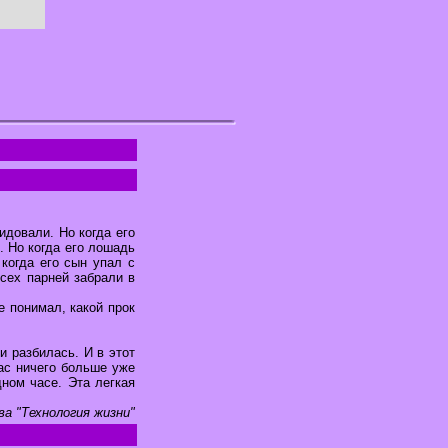
идовали. Но когда его
. Но когда его лошадь
 когда его сын упал с
всех парней забрали в
е понимал, какой прок
и разбилась. И в этот
ас ничего больше уже
дном часе. Эта легкая
ва "Технология жизни"