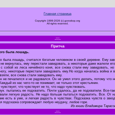
Главная страница
Copyright 1999-2026 (c) goroskop.org
All rights reserved.
.:::.
Притча
рого была лошадь.
го была лошадь, считался богатым человеком в своей деревне. Ему зав
не вернулась, ему перестали завидовать, а некоторые даже жалели его
с собой из леса ничейного коня, все снова стали ему завидовать, но
ногу, некоторые перестали завидовать ему.Но когда началась война и 
взяли, все снова стали завидовать ему.
н не печалился и не радовался. Он не умел этого делать, потому что н
Каждый из нас чего-то не понимает, не только этот крестьянин.
чувствует, что чувствует не то, что надо чувствовать.
ук. пытались ее подхватить. Почти удалось, да не подхватили. Все-так
вали легкую радость. Не надо больше пытаться подхватить. Все. От н
ние есть в уме, и легкая радость в чувствах. Подсказка чувств о звез
я подсказка сопровождает любую неудачу, любое горе.
Из книги Владимира Тарасо
.:::.