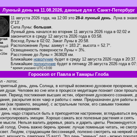
Лунный день на 11.08.2026, данные для г. Санкт-Петербург
11 августа 2026 года, на 12:00 это
28-й лунный день
. Луна в знак
0°13'.
Сила Луны:
большая
.
Лунный день начался во вторник 11 августа 2026 года в 02:02 и
закончится в среду 12 августа 2026 года в 03:58.
ртая
Восход Луны в
02:02
. Закат Луны в
20:58
.
за
Расположение Луны
:
азимут = 183.2°
,
высота = 52.7°
.
ющей
Освещенность поверхности Луны = 3%.
ы.
ч16м
Расстояние до Луны = 363828 км.
Ближайшее
новолуние
будет в среду 12 августа 2026 года в 20:37.
Ближайшее
полнолуние
будет в пятницу 28 августа 2026 года в 07:
* время указано UTC+3:00
Гороскоп от Павла и Тамары Глоба
л - лотос.
приятный день, день Солнца, в который возможно духовное прозрение, 
ия души. Человек во сне или в процессе медитации познает свои прошл
ния. Период постижения высших истин, обретения духовного сознания, 
цания, раскрытия всех чакр и работы с ними. Предназначен для работы в
ами (как правило, вещими), с астральным телом, его самыми тонкими
ами, с ясновидением.
т день надо стараться быть в приподнятом настроении, вглядываться вн
 контролировать эмоции. Хорошо сажать все полезные растения и сеять
е мысли. Нельзя валить деревья, рвать и дарить цветы. Рекомендуется
ый голод. Очень важно беречь зрение: лучше поменьше читать, не смотр
 свет. Людям, страдающим бессонницей, полезно смотреть на неяркий св
нут, мощность лампочки 15 ватт). Это день "земных" дел - можно покупа