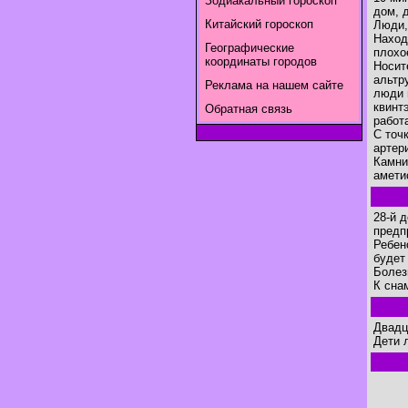
Зодиакальный гороскоп
дом, 
Китайский гороскоп
Люди,
Наход
Географические
плохо
координаты городов
Носит
альтр
Реклама на нашем сайте
люди 
квинт
Обратная связь
работ
С точ
артер
Камни
амети
28-й 
предп
Ребен
будет
Болез
К сна
Двадц
Дети 