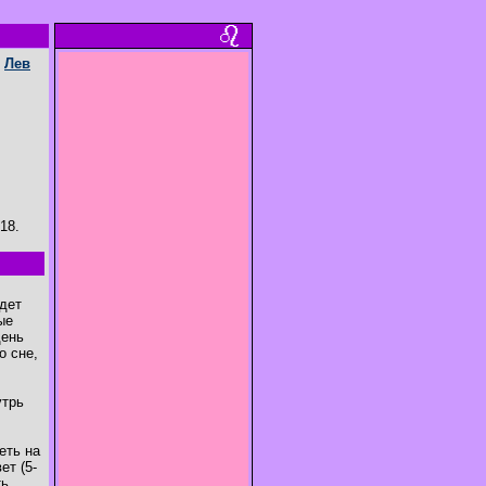
е
Лев
18.
идет
ые
день
о сне,
утрь
еть на
ет (5-
ть