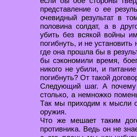
если бы обе стороны твер
представление о ее резул
очевидный результат в то
половина солдат, а в друг
убить без всякой войны им
погибнуть, и не установить
где она прошла бы в резуль
бы сэкономили время, бое
никого не убили, и питание
погибнуть? От такой догово
Следующий шаг. А почему 
столько, а немножко помень
Так мы приходим к мысли о
оружия.
Что же мешает таким дог
противника. Ведь он не зна