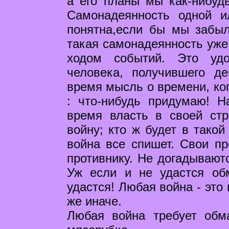
а его планы мы как-нибуд
Самонадеянность одной 
понятна,если бы мы забыл
такая самонадеянность уже
ходом событий. Это удо
человека, получившего д
время мысль о времени, ког
: что-нибудь придумаю! Н
время власть в своей стр
войну; кто ж будет в такой
война все спишет. Свои пр
противнику. Не догадываютс
Уж если и не удастся обм
удастся! Любая война - это 
же иначе.
Любая война требует обм