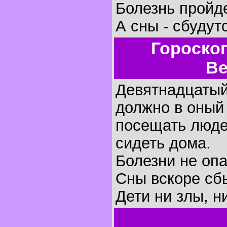
Болезнь пройде
А сны - сбудут
Гороско
Ве
Девятнадцатый 
должно в оный
посещать люде
сидеть дома.
Болезни не оп
Сны вскоре сб
Дети ни злы, н