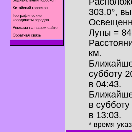
Располож
Зодиакальный гороскоп
Китайский гороскоп
303.0°
,
вы
Географические
Освещенн
координаты городов
Реклама на нашем сайте
Луны = 8
Обратная связь
Расстояни
км.
Ближайш
субботу 2
в 04:43.
Ближайш
в субботу
в 13:03.
* время ука