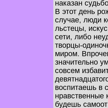
наказан судьбо
В этот день р
случае, люди к
льстецы, иску
сети, либо неу
творцы-одиноч
миром. Впроче
значительно у
совсем избавит
девятнадцатого
воспитаешь в 
нравственные к
будешь самоо