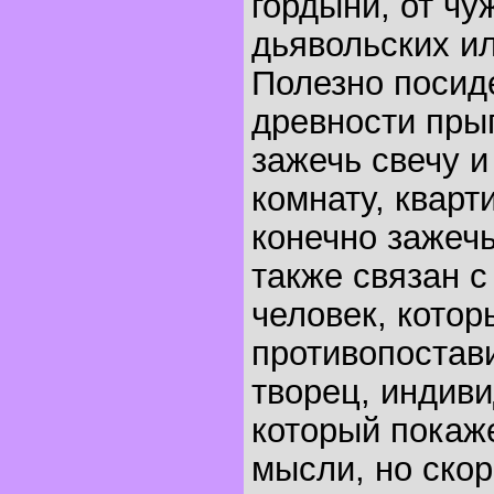
гордыни, от чу
дьявольских и
Полезно посиде
древности прыг
зажечь свечу и
комнату, кварт
конечно зажеч
также связан с
человек, кото
противопостави
творец, индиви
который покаже
мысли, но скор