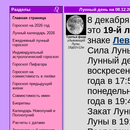
Разделы
Лунный день на 08.12.2
8 декабря
Главная страница
Гороскоп на 2026 год
это
19-й 
Лунный календарь 2026
Третья фаза
знаке
Лев
Ежедневный лунный
убывающей
Луны.
гороскоп
Сила Лун
18д02ч12м
Индивидуальный
астрологический гороскоп
Лунный де
Гороскоп Пифагора
воскресен
Гороскоп на
совместимость в любви
года в 17:
Гороскоп предыдущей
жизни
понедельн
Совместимость имен
года в 19:
Биоритмы
Закат Лу
Календарь Новолуний и
Полнолуний
Луны в
19
Расчеты с датами