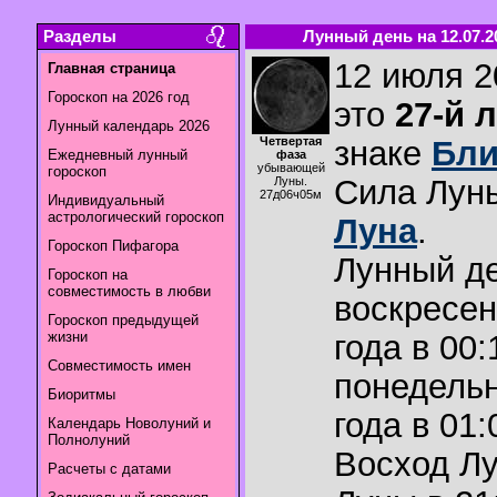
Разделы
Лунный день на 12.07.2
12 июля 2
Главная страница
Гороскоп на 2026 год
это
27-й 
Лунный календарь 2026
Четвертая
знаке
Бли
Ежедневный лунный
фаза
убывающей
гороскоп
Сила Лун
Луны.
27д06ч05м
Индивидуальный
астрологический гороскоп
Луна
.
Гороскоп Пифагора
Лунный де
Гороскоп на
совместимость в любви
воскресен
Гороскоп предыдущей
жизни
года в 00:
Совместимость имен
понедельн
Биоритмы
года в 01:
Календарь Новолуний и
Полнолуний
Восход Л
Расчеты с датами