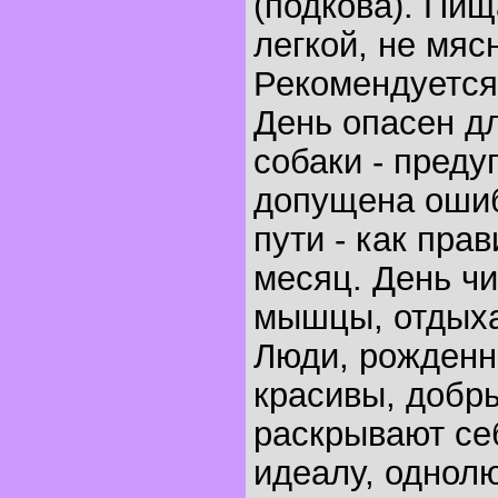
(подкова). Пи
легкой, не мяс
Рекомендуется
День опасен д
собаки - преду
допущена ошиб
пути - как пра
месяц. День чи
мышцы, отдых
Люди, рожденны
красивы, добр
раскрывают се
идеалу, однол