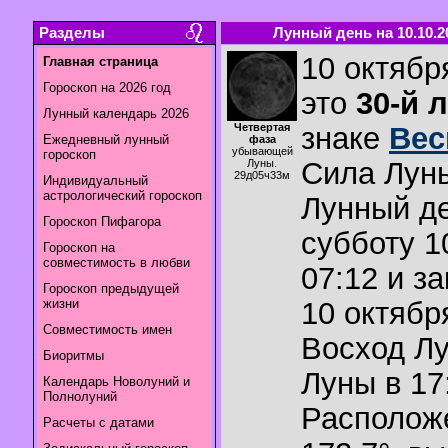
Разделы
Лунный день на 10.10.2
10 октябр
Главная страница
Гороскоп на 2026 год
это
30-й 
Лунный календарь 2026
Четвертая
знаке
Ве
Ежедневный лунный
фаза
убывающей
гороскоп
Сила Лун
Луны.
29д05ч33м
Индивидуальный
астрологический гороскоп
Лунный де
Гороскоп Пифагора
субботу 1
Гороскоп на
совместимость в любви
07:12 и з
Гороскоп предыдущей
жизни
10 октября
Совместимость имен
Восход Л
Биоритмы
Луны в
17
Календарь Новолуний и
Полнолуний
Располож
Расчеты с датами