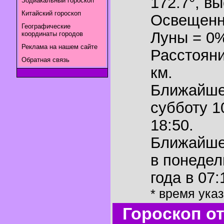
172.7°
,
вы
Зодиакальный гороскоп
Китайский гороскоп
Освещенн
Географические
Луны = 0
координаты городов
Реклама на нашем сайте
Расстояни
Обратная связь
км.
Ближайш
субботу 1
18:50.
Ближайш
в понедел
года в 07:
* время ука
Гороскоп о