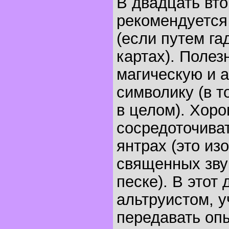
В двадцать вт
рекомендуется
(если путем гад
картах). Полез
магическую и 
символику (в т
в целом). Хор
сосредоточиват
янтрах (это из
священных звук
песке). В этот
альтруистом, у
передавать опы