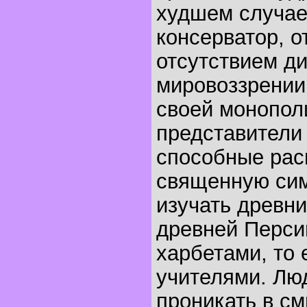
худшем случае
консерватор, 
отсутствием д
мировоззрении
своей монопол
представители 
способные ра
священную сим
изучать древни
древней Перси
харбетами, то
учителями. Люд
проникать в с