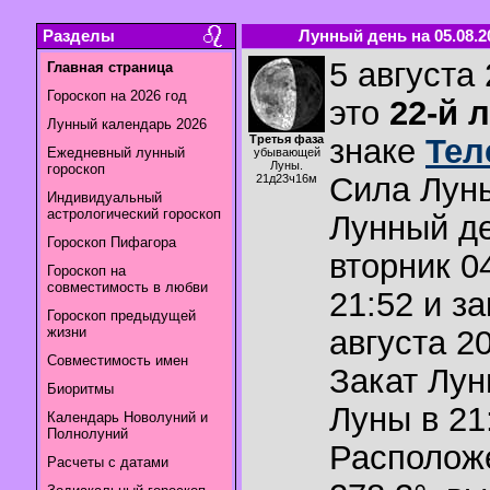
Разделы
Лунный день на 05.08.2
5 августа 
Главная страница
Гороскоп на 2026 год
это
22-й 
Лунный календарь 2026
Третья фаза
знаке
Тел
Ежедневный лунный
убывающей
Луны.
гороскоп
Сила Лун
21д23ч16м
Индивидуальный
астрологический гороскоп
Лунный де
Гороскоп Пифагора
вторник 0
Гороскоп на
совместимость в любви
21:52 и з
Гороскоп предыдущей
жизни
августа 20
Совместимость имен
Закат Лу
Биоритмы
Луны в
21
Календарь Новолуний и
Полнолуний
Располож
Расчеты с датами