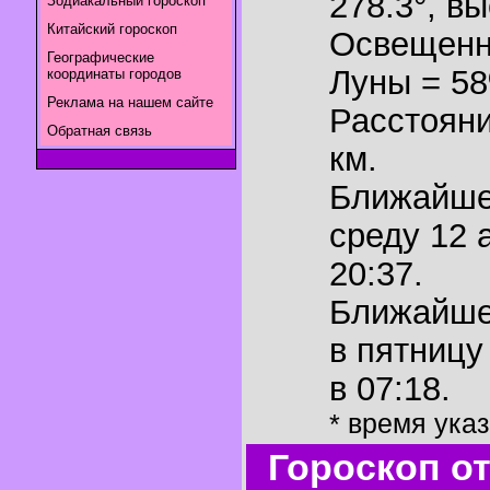
278.3°
,
вы
Зодиакальный гороскоп
Китайский гороскоп
Освещенн
Географические
Луны = 5
координаты городов
Реклама на нашем сайте
Расстояни
Обратная связь
км.
Ближайш
среду 12 
20:37.
Ближайш
в пятницу
в 07:18.
* время ука
Гороскоп о