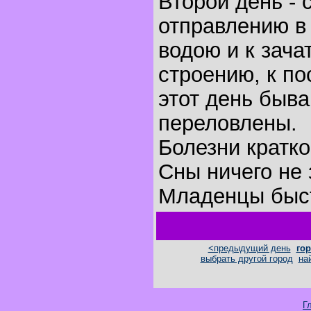
Второй день - 
отправлению в 
водою и к зача
строению, к по
этот день быва
переловлены.
Болезни кратк
Сны ничего не 
Младенцы быст
<предыдущий день
гор
выбрать другой город
на
Г