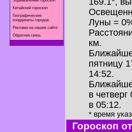
169.1°
,
вы
Зодиакальный гороскоп
Китайский гороскоп
Освещенн
Географические
Луны = 0
координаты городов
Реклама на нашем сайте
Расстояни
Обратная связь
км.
Ближайш
пятницу 1
14:52.
Ближайш
в четверг
в 05:12.
* время ука
Гороскоп о