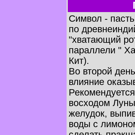
Символ - пасть,
по древнеинди
"хватающий ро
параллели " Х
Кит).
Во второй ден
влияние оказыв
Рекомендуется
восходом Луны
желудок, выпи
воды с лимоном
сделать пракша