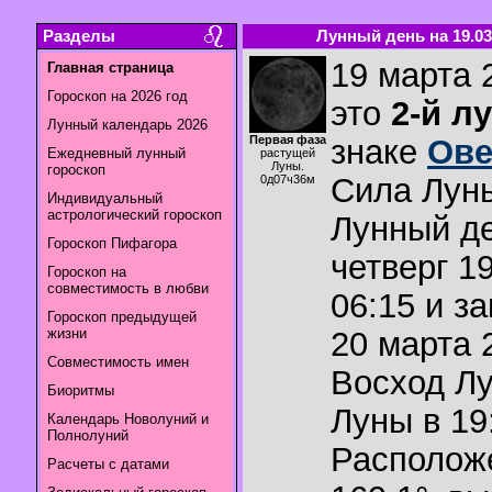
Разделы
Лунный день на 19.03
19 марта 
Главная страница
Гороскоп на 2026 год
это
2-й л
Лунный календарь 2026
Первая фаза
знаке
Ов
Ежедневный лунный
растущей
Луны.
гороскоп
Сила Лун
0д07ч36м
Индивидуальный
астрологический гороскоп
Лунный де
Гороскоп Пифагора
четверг 1
Гороскоп на
совместимость в любви
06:15 и з
Гороскоп предыдущей
жизни
20 марта 2
Совместимость имен
Восход Л
Биоритмы
Луны в
19
Календарь Новолуний и
Полнолуний
Располож
Расчеты с датами