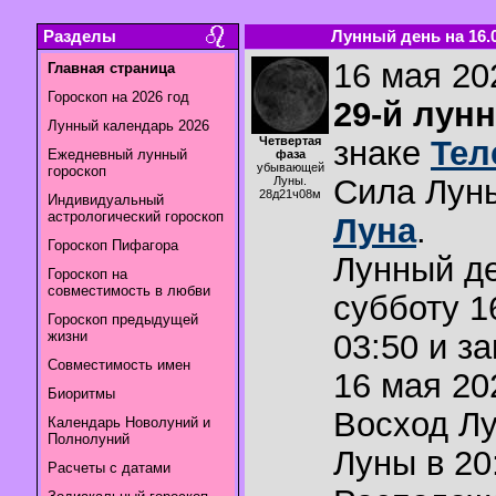
Разделы
Лунный день на 16.0
16 мая 202
Главная страница
Гороскоп на 2026 год
29-й лун
Лунный календарь 2026
Четвертая
знаке
Тел
Ежедневный лунный
фаза
убывающей
гороскоп
Сила Лун
Луны.
28д21ч08м
Индивидуальный
астрологический гороскоп
Луна
.
Гороскоп Пифагора
Лунный де
Гороскоп на
совместимость в любви
субботу 1
Гороскоп предыдущей
жизни
03:50 и з
Совместимость имен
16 мая 202
Биоритмы
Восход Л
Календарь Новолуний и
Полнолуний
Луны в
20
Расчеты с датами