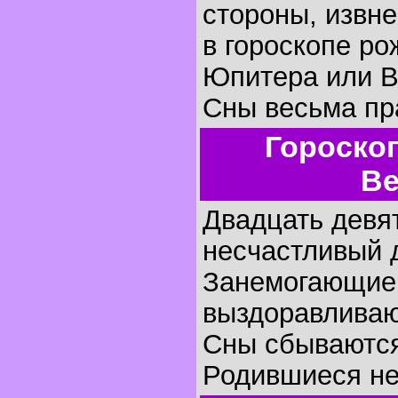
стороны, извне
в гороскопе р
Юпитера или В
Сны весьма пр
Гороско
Ве
Двадцать девя
несчастливый д
Занемогающие,
выздоравливаю
Сны сбываются
Родившиеся не