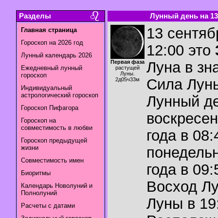
Разделы
Лунный день на 13.
13 сентяб
Главная страница
Гороскоп на 2026 год
12:00 это
Лунный календарь 2026
Первая фаза
Луна в зн
Ежедневный лунный
растущей
Луны.
гороскоп
Сила Лун
2д05ч33м
Индивидуальный
астрологический гороскоп
Лунный де
Гороскоп Пифагора
воскресен
Гороскоп на
совместимость в любви
года в 08:
Гороскоп предыдущей
жизни
понедельн
Совместимость имен
года в 09:
Биоритмы
Восход Л
Календарь Новолуний и
Полнолуний
Луны в
19
Расчеты с датами