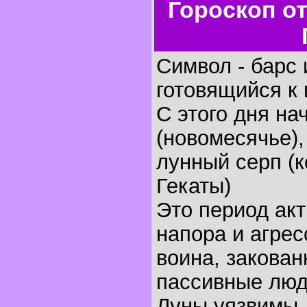
Гороскоп о
Символ - барс 
готовящийся к 
С этого дня на
(новомесячье),
лунный серп (
Гекаты)
Это период ак
напора и агрес
воина, закован
пассивные люд
Луны уязвимы, 