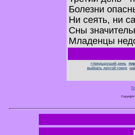
Болезни опасн
Ни сеять, ни с
Сны значитель
Младенцы недо
<предыдущий день
гор
выбрать другой город
на
Г
Copyright