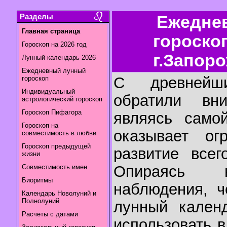
Разделы
Ежедне
Главная страница
гороско
Гороскоп на 2026 год
г.Запоро
Лунный календарь 2026
Ежедневный лунный
С древнейш
гороскоп
Индивидуальный
обратили вн
астрологический гороскоп
Гороскоп Пифагора
являясь самой
Гороскоп на
оказывает ог
совместимость в любви
Гороскоп предыдущей
развитие всег
жизни
Опираясь н
Совместимость имен
Биоритмы
наблюдения, ч
Календарь Новолуний и
Полнолуний
лунный календ
Расчеты с датами
использовать 