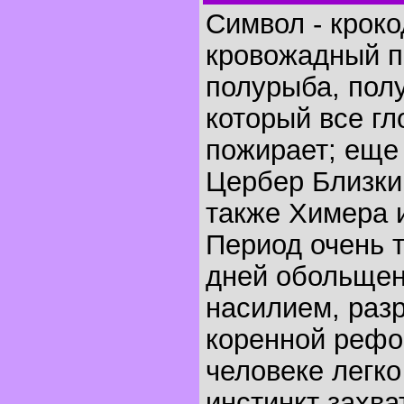
Символ - крок
кровожадный п
полурыба, полу
который все гло
пожирает; еще 
Цербер Близки
также Химера 
Период очень т
дней обольщен
насилием, раз
коренной рефор
человеке легк
инстинкт захва