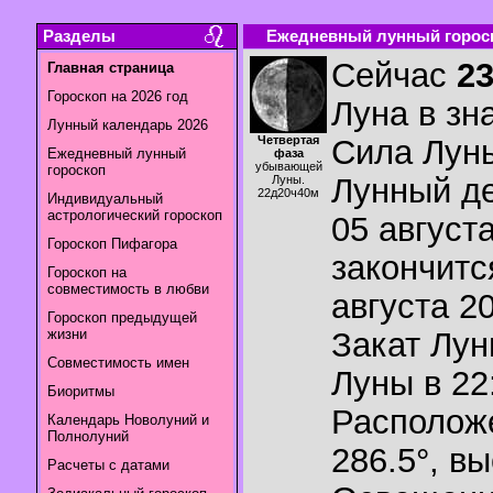
Разделы
Ежедневный лунный гороск
Сейчас
2
Главная страница
Гороскоп на 2026 год
Луна в зн
Лунный календарь 2026
Четвертая
Сила Лун
Ежедневный лунный
фаза
убывающей
гороскоп
Лунный де
Луны.
22д20ч40м
Индивидуальный
астрологический гороскоп
05 августа
Гороскоп Пифагора
закончитс
Гороскоп на
совместимость в любви
августа 20
Гороскоп предыдущей
жизни
Закат Лу
Совместимость имен
Луны в
22
Биоритмы
Располож
Календарь Новолуний и
Полнолуний
286.5°
,
вы
Расчеты с датами