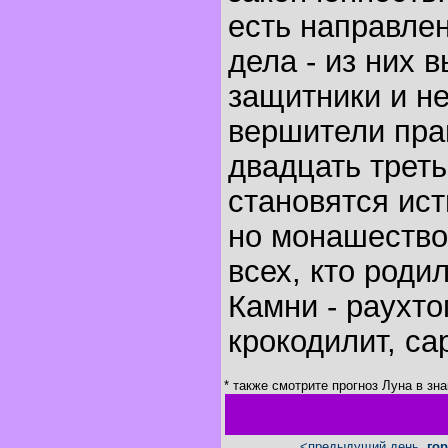
есть направле
дела - из них 
защитники и н
вершители пра
двадцать треть
становятся ис
но монашество
всех, кто родил
Камни - раухто
крокодилит, са
* также смотрите прогноз Луна в зн
<предыдущий день
гор