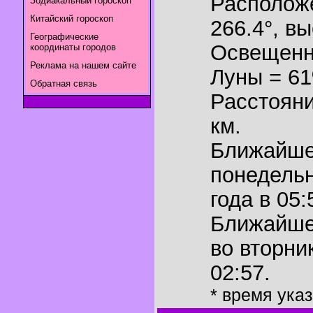
Располож
Зодиакальный гороскоп
Китайский гороскоп
266.4°
,
вы
Географические
Освещенн
координаты городов
Реклама на нашем сайте
Луны = 6
Обратная связь
Расстояни
км.
Ближайш
понедельн
года в 05:
Ближайш
во вторни
02:57.
* время ука