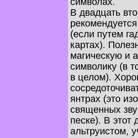
символах.
В двадцать вт
рекомендуется
(если путем гад
картах). Полез
магическую и 
символику (в т
в целом). Хор
сосредоточиват
янтрах (это из
священных звук
песке). В этот
альтруистом, у