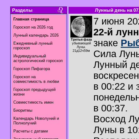
Разделы
Лунный день на 07.
7 июня 202
Главная страница
Гороскоп на 2026 год
22-й лун
Лунный календарь 2026
Третья фаза
знаке
Ры
Ежедневный лунный
убывающей
Луны.
гороскоп
Сила Лун
21д12ч59м
Индивидуальный
астрологический гороскоп
Лунный де
Гороскоп Пифагора
воскресен
Гороскоп на
совместимость в любви
в 00:22 и 
Гороскоп предыдущей
жизни
понедельн
Совместимость имен
в 00:37.
Биоритмы
Восход Л
Календарь Новолуний и
Полнолуний
Луны в
10
Расчеты с датами