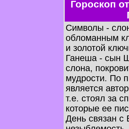
Гороскоп о
Символы - сло
обломанным клы
и золотой ключ
Ганеша - сын Ш
слона, покрови
мудрости. По 
является авто
т.е. стоял за 
которые ее пис
День связан с
незыблемость, 