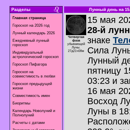
Разделы
Лунный день на 15.
15 мая 202
Главная страница
Гороскоп на 2026 год
28-й лун
Лунный календарь 2026
Четвертая
знаке
Тел
Ежедневный лунный
фаза
убывающей
гороскоп
Сила Лун
Луны.
27д21ч08м
Индивидуальный
астрологический гороскоп
Лунный де
Гороскоп Пифагора
пятницу 1
Гороскоп на
совместимость в любви
03:23 и з
Гороскоп предыдущей
жизни
16 мая 202
Совместимость имен
Восход Л
Биоритмы
Луны в
18
Календарь Новолуний и
Полнолуний
Располож
Расчеты с датами