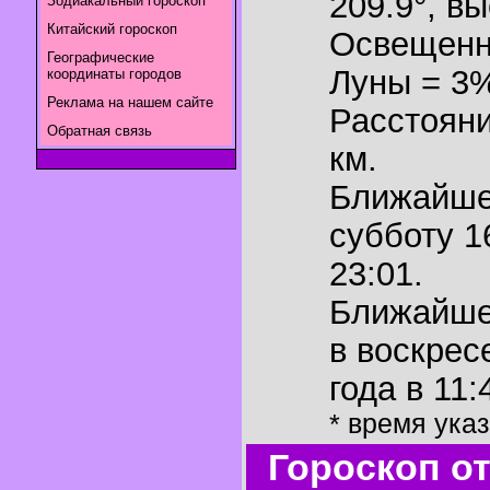
209.9°
,
вы
Зодиакальный гороскоп
Китайский гороскоп
Освещенн
Географические
Луны = 3
координаты городов
Реклама на нашем сайте
Расстояни
Обратная связь
км.
Ближайш
субботу 1
23:01.
Ближайш
в воскрес
года в 11:
* время ука
Гороскоп о