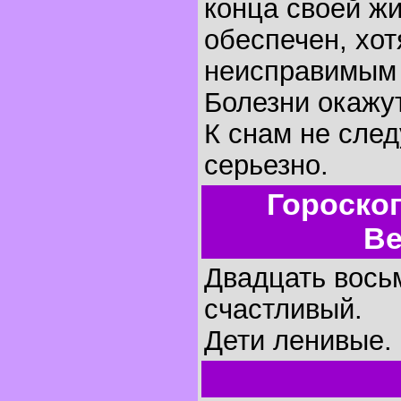
конца своей жи
обеспечен, хот
неисправимым 
Болезни окажу
К снам не след
серьезно.
Гороско
Ве
Двадцать восьм
счастливый.
Дети ленивые.