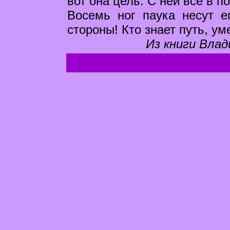
вот она цель. C ней все в п
Восемь ног паука несут е
стороны! Кто знает путь, ум
Из книги Влад