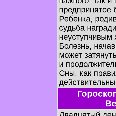
важного, так и
предпринятое б
Ребенка, родив
судьба наград
неуступчивым 
Болезнь, начав
может затянуть
и продолжител
Сны, как прави
действительны
Гороско
Ве
Двадцатый день