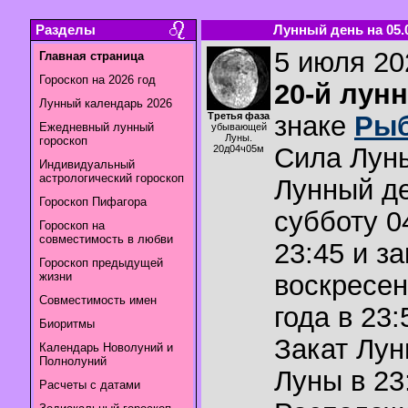
Разделы
Лунный день на 05.0
5 июля 202
Главная страница
Гороскоп на 2026 год
20-й лун
Лунный календарь 2026
Третья фаза
знаке
Ры
Ежедневный лунный
убывающей
Луны.
гороскоп
Сила Лун
20д04ч05м
Индивидуальный
астрологический гороскоп
Лунный де
Гороскоп Пифагора
субботу 0
Гороскоп на
совместимость в любви
23:45 и з
Гороскоп предыдущей
жизни
воскресен
Совместимость имен
года в 23:
Биоритмы
Закат Лу
Календарь Новолуний и
Полнолуний
Луны в
23
Расчеты с датами