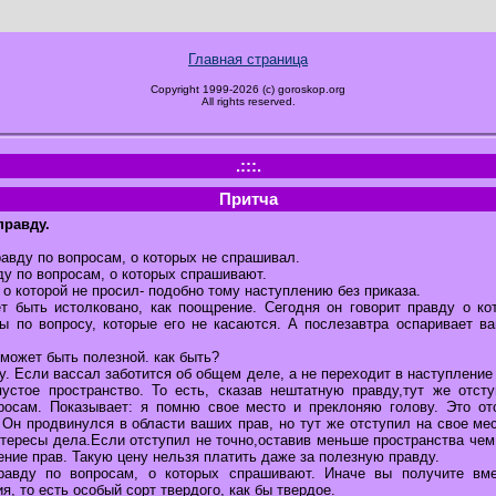
Главная страница
Copyright 1999-2026 (c) goroskop.org
All rights reserved.
.:::.
Притча
правду.
авду по вопросам, о которых не спрашивал.
ду по вопросам, о которых спрашивают.
, о которой не просил- подобно тому наступлению без приказа.
 быть истолковано, как поощрение. Сегодня он говорит правду о ко
ты по вопросу, которые его не касаются. А послезавтра оспаривает 
 может быть полезной. как быть?
у. Если вассал заботится об общем деле, а не переходит в наступлени
пустое пространство. То есть, сказав нештатную правду,тут же отсту
осам. Показывает: я помню свое место и преклоняю голову. Это от
 Он продвинулся в области ваших прав, но тут же отступил на свое мес
тересы дела.Если отступил не точно,оставив меньше пространства чем
ение прав. Такую цену нельзя платить даже за полезную правду.
правду по вопросам, о которых спрашивают. Иначе вы получите вме
я, то есть особый сорт твердого, как бы твердое.