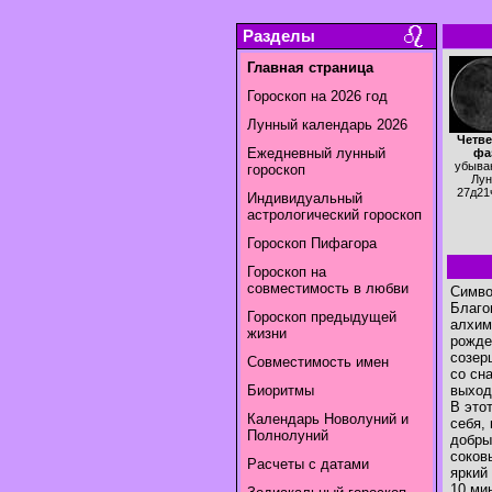
Разделы
Главная страница
Гороскоп на 2026 год
Лунный календарь 2026
Четве
Ежедневный лунный
фа
убыва
гороскоп
Лун
27д21
Индивидуальный
астрологический гороскоп
Гороскоп Пифагора
Гороскоп на
совместимость в любви
Симво
Благо
Гороскоп предыдущей
алхим
жизни
рожде
созер
Совместимость имен
со сн
Биоритмы
выход
В это
Календарь Новолуний и
себя,
Полнолуний
добры
соков
Расчеты с датами
яркий
10 ми