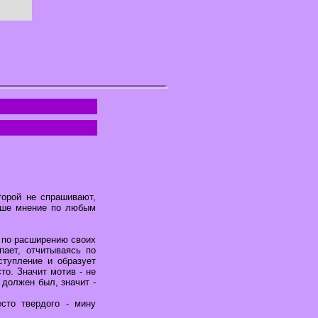
торой не спрашивают,
ваше мнение по любым
е по расширению своих
пает, отчитываясь по
ступление и образует
то. Значит мотив - не
 должен был, значит -
сто твердого - мину