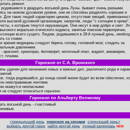
делать ремонт.
 родившиеся в двадцать восьмой день Луны, бывают очень разными.
ясь на низком духовном уровне, они не способны разделять хорошее и
е. Для таких людей характерен цинизм, отсутствие эмоций, привязаннос
ели высокой духовной организации, напротив, люди "с солнцем в крови",
уисты, к которым тянутся окружающие. Они несут в мир добро и свет. Эт
высокого морально-этического кодекса, занятые поиском первопричин,
эссенции всего сущего. Людям, родившимся в 28-й лунный день, необхо
ать со снами.
ки зрения медицины следует беречь голову, головной мозг, следить за
иальным давлением.
 - арагонит, хризопраз, беломорит, молочный опал, жадеит, аквамарин,
ст, плазма.
Гороскоп от С.А. Вронского
день удачен для начинания новых и важных дел, различного рода и хара
риятий.
ок, тогда родившийся, до конца своей жизни будет во всем обеспечен, хо
 он неисправимым лентяем.
ни окажутся неопасными.
м не следует относиться серьезно.
Гороскоп по Альберту Великому
ать восьмой день - счастливый.
ленивые.
<предыдущий день
гороскоп на сегодня
следующий день>
выбрать другой город
найти другой день
лунный календарь
NEW