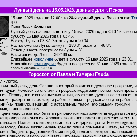
Лунный день на 15.05.2026, данные для г. Псков
15 мая 2026 года, на 12:00 это
28-й лунный день
. Луна в знаке
Те
4°0'.
Сила Луны:
большая
.
Лунный день начался в пятницу 15 мая 2026 года в 03:37 и закончи
субботу 16 мая 2026 года в 03:46.
ртая
Восход Луны в
03:37
. Закат Луны в
20:04
.
за
Расположение Луны
:
азимут = 189.0°
,
высота = 48.8°
.
ющей
Освещенность поверхности Луны = 3%.
ы.
ч08м
Расстояние до Луны = 362486 км.
Ближайшее
новолуние
будет в субботу 16 мая 2026 года в 23:01.
Ближайшее
полнолуние
будет в воскресение 31 мая 2026 года в 11
* время указано UTC+3:00
Гороскоп от Павла и Тамары Глоба
л - лотос.
приятный день, день Солнца, в который возможно духовное прозрение, 
ия души. Человек во сне или в процессе медитации познает свои прошл
ния. Период постижения высших истин, обретения духовного сознания, 
цания, раскрытия всех чакр и работы с ними. Предназначен для работы в
ами (как правило, вещими), с астральным телом, его самыми тонкими
ами, с ясновидением.
т день надо стараться быть в приподнятом настроении, вглядываться вн
 контролировать эмоции. Хорошо сажать все полезные растения и сеять
е мысли. Нельзя валить деревья, рвать и дарить цветы. Рекомендуется
ый голод. Очень важно беречь зрение: лучше поменьше читать, не смотр
 свет. Людям, страдающим бессонницей, полезно смотреть на неяркий св
нут, мощность лампочки 15 ватт). Это день "земных" дел - можно покупа