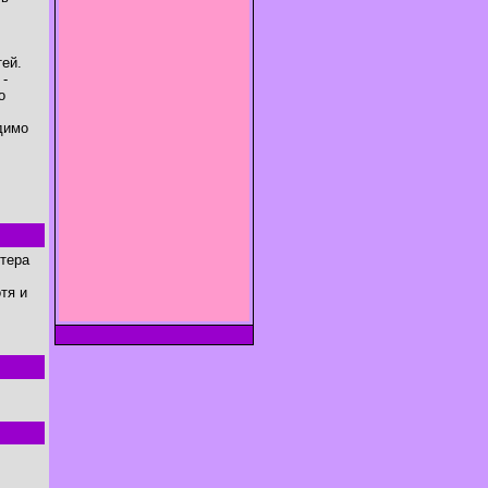
тей.
 -
о
димо
ктера
тя и