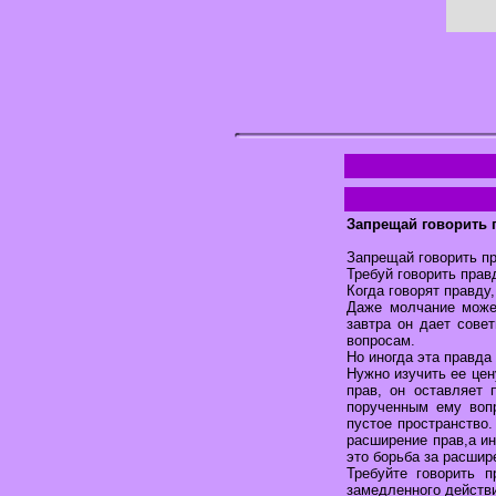
Запрещай говорить 
Запрещай говорить пр
Требуй говорить прав
Когда говорят правду
Даже молчание может
завтра он дает сове
вопросам.
Но иногда эта правда
Нужно изучить ее цен
прав, он оставляет 
порученным ему вопр
пустое пространство.
расширение прав,а ин
это борьба за расшир
Требуйте говорить 
замедленного действи