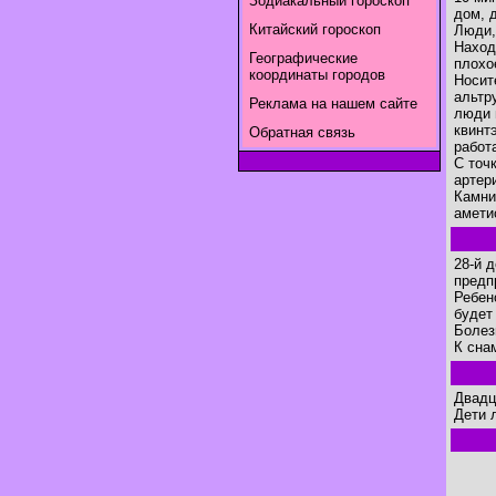
Зодиакальный гороскоп
дом, 
Китайский гороскоп
Люди,
Наход
Географические
плохо
координаты городов
Носит
альтр
Реклама на нашем сайте
люди 
квинт
Обратная связь
работ
С точ
артер
Камни
амети
28-й 
предп
Ребен
будет
Болез
К сна
Двадц
Дети 