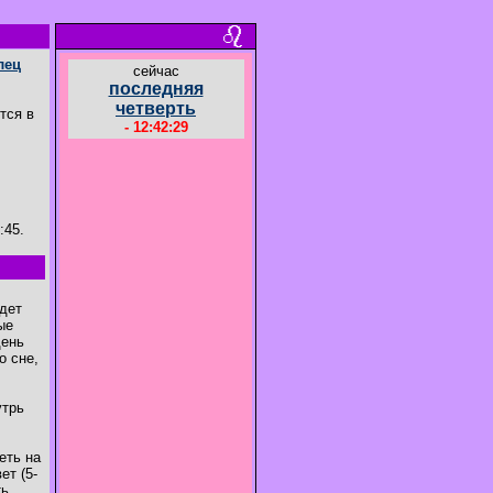
лец
cейчас
последняя
четверть
тся в
- 12:42:30
:45.
идет
ые
день
о сне,
утрь
еть на
ет (5-
ть