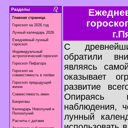
Разделы
Ежедне
Главная страница
гороско
Гороскоп на 2026 год
г.П
Лунный календарь 2026
Ежедневный лунный
С древнейш
гороскоп
Индивидуальный
обратили вн
астрологический гороскоп
Гороскоп Пифагора
являясь самой
Гороскоп на
оказывает ог
совместимость в любви
Гороскоп предыдущей
развитие всег
жизни
Опираясь н
Совместимость имен
Биоритмы
наблюдения, ч
Календарь Новолуний и
Полнолуний
лунный календ
Расчеты с датами
использовать 