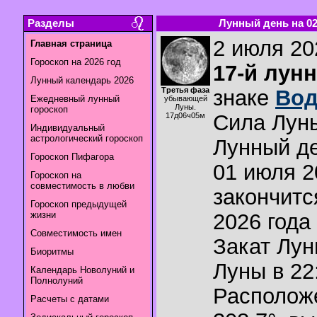
Разделы
Лунный день на 02.
2 июля 202
Главная страница
Гороскоп на 2026 год
17-й лун
Лунный календарь 2026
Третья фаза
знаке
Вод
Ежедневный лунный
убывающей
Луны.
гороскоп
Сила Лун
17д06ч05м
Индивидуальный
астрологический гороскоп
Лунный де
Гороскоп Пифагора
01 июля 2
Гороскоп на
совместимость в любви
закончитс
Гороскоп предыдущей
жизни
2026 года 
Совместимость имен
Закат Лу
Биоритмы
Луны в
22
Календарь Новолуний и
Полнолуний
Располож
Расчеты с датами