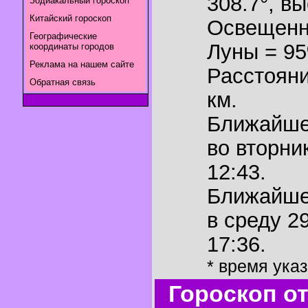
308.7°
,
вы
Зодиакальный гороскоп
Китайский гороскоп
Освещенн
Географические
Луны = 9
координаты городов
Реклама на нашем сайте
Расстояни
Обратная связь
км.
Ближайш
во вторни
12:43.
Ближайш
в среду 2
17:36.
* время ука
Гороскоп о