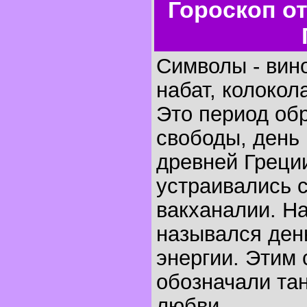
Гороскоп о
Символы - вино
набат, колокол
Это период об
свободы, день
древней Греции
устраивались 
вакханалии. На
назывался ден
энергии. Этим
обозначали та
любви.