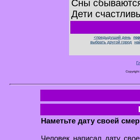
Сны сбываются
Дети счастлив
<предыдущий день
гор
выбрать другой город
на
Г
Copyright
Наметьте дату своей смер
Человек написал дату своей