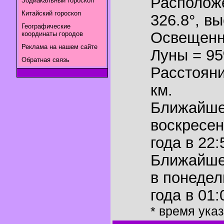
Располож
Зодиакальный гороскоп
Китайский гороскоп
326.8°
,
вы
Географические
Освещенн
координаты городов
Реклама на нашем сайте
Луны = 9
Обратная связь
Расстояни
км.
Ближайш
воскресен
года в 22:
Ближайш
в понедел
года в 01:
* время ука