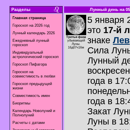
Разделы
Лунный день на 05.
5 января 
Главная страница
Гороскоп на 2026 год
это
17-й 
Лунный календарь 2026
Третья фаза
знаке
Лев
Ежедневный лунный
убывающей
Луны.
гороскоп
Сила Лун
16д07ч16м
Индивидуальный
астрологический гороскоп
Лунный де
Гороскоп Пифагора
воскресен
Гороскоп на
совместимость в любви
года в 17:
Гороскоп предыдущей
жизни
понедельн
Совместимость имен
года в 18:
Биоритмы
Закат Лу
Календарь Новолуний и
Полнолуний
Луны в
18
Расчеты с датами