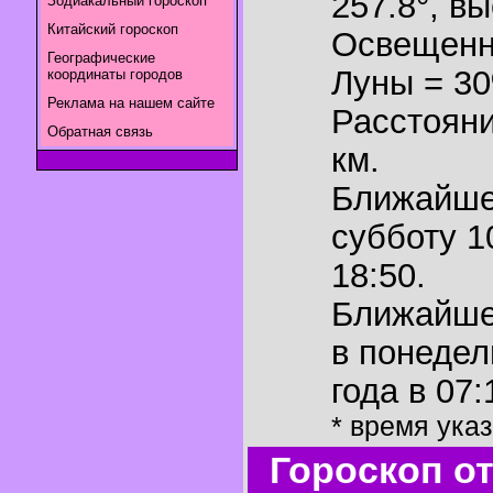
257.8°
,
вы
Зодиакальный гороскоп
Китайский гороскоп
Освещенн
Географические
Луны = 3
координаты городов
Реклама на нашем сайте
Расстояни
Обратная связь
км.
Ближайш
субботу 1
18:50.
Ближайш
в понедел
года в 07:
* время ука
Гороскоп о