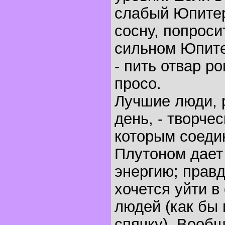
слабый Юпитер
сосну, попроси
сильном Юпите
- пить отвар р
просо.
Лучшие люди, 
день, - творче
которым соеди
Плутоном дает
энергию; прав
хочется уйти в
людей (как бы 
спячку). Вообщ