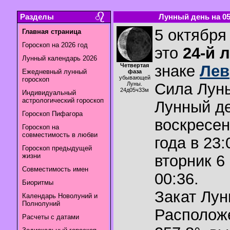
Разделы
Лунный день на 05.
5 октября 
Главная страница
Гороскоп на 2026 год
это
24-й 
Лунный календарь 2026
Четвертая
знаке
Лев
Ежедневный лунный
фаза
убывающей
гороскоп
Сила Лун
Луны.
24д05ч33м
Индивидуальный
астрологический гороскоп
Лунный де
Гороскоп Пифагора
воскресен
Гороскоп на
совместимость в любви
года в 23:
Гороскоп предыдущей
жизни
вторник 6
Совместимость имен
00:36.
Биоритмы
Закат Лу
Календарь Новолуний и
Полнолуний
Располож
Расчеты с датами