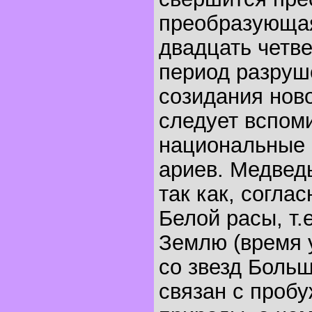
преобразующая
двадцать четве
период разруш
созидания ново
следует вспом
национальные 
ариев. Медвед
так как, согла
Белой расы, т.
Землю (время 
со звезд Боль
связан с проб