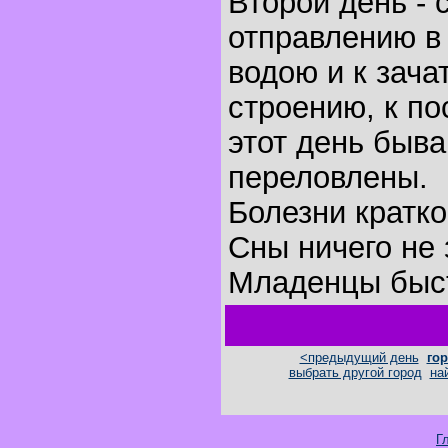
Второй день - 
отправлению в 
водою и к зача
строению, к по
этот день быва
переловлены.
Болезни кратк
Сны ничего не 
Младенцы быст
<предыдущий день
гор
выбрать другой город
на
Г