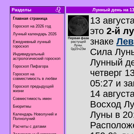
Разделы
Лунный день на 13.
13 августа
Главная страница
Гороскоп на 2026 год
это
2-й л
Лунный календарь 2026
Первая фаза
знаке
Лев
Ежедневный лунный
растущей
Луны.
гороскоп
Сила Лун
0д15ч23м
Индивидуальный
астрологический гороскоп
Лунный де
Гороскоп Пифагора
четверг 13
Гороскоп на
совместимость в любви
05:27 и з
Гороскоп предыдущей
жизни
14 августа
Совместимость имен
Восход Л
Биоритмы
Луны в
20
Календарь Новолуний и
Полнолуний
Располож
Расчеты с датами