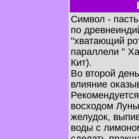
Символ - пасть,
по древнеинди
"хватающий ро
параллели " Х
Кит).
Во второй ден
влияние оказыв
Рекомендуется
восходом Луны
желудок, выпи
воды с лимоном
сделать пракша