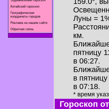
159.0°
,
вы
Зодиакальный гороскоп
Китайский гороскоп
Освещенн
Географические
Луны = 1
координаты городов
Реклама на нашем сайте
Расстояни
Обратная связь
км.
Ближайш
пятницу 1
в 06:27.
Ближайш
в пятницу
в 07:18.
* время ука
Гороскоп о