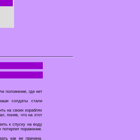
ли положение, где нет
ваши солдаты стали
ть на своих кораблях
л, поняв, что на этот
ить к спуску на воду
е потерпит поражение.
ать как ее причина.