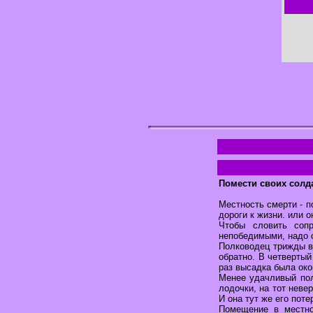
Помести своих солда
Местность смерти - п
дороги к жизни. или о
Чтобы словить соп
непобедимыми, надо о
Полководец трижды в
обратно. В четвертый
раз высадка была око
Менее удачливый пол
лодочки, на тот неве
И она тут же его пот
Помещение в местно