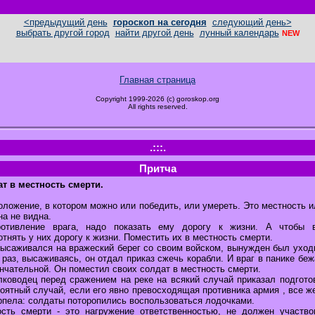
<предыдущий день
гороскоп на сегодня
следующий день>
выбрать другой город
найти другой день
лунный календарь
NEW
Главная страница
Copyright 1999-2026 (c) goroskop.org
All rights reserved.
.:::.
Притча
т в местность смерти.
оложение, в котором можно или победить, или умереть. Это местность и
на не видна.
ротивление врага, надо показать ему дорогу к жизни. А чтобы 
тнять у них дорогу к жизни. Поместить их в местность смерти.
ысаживался на вражеский берег со своим войском, вынужден был уходи
 раз, высаживаясь, он отдал приказ сжечь корабли. И враг в панике бежа
нчательной. Он поместил своих солдат в местность смерти.
ководец перед сражением на реке на всякий случай приказал подготов
роятный случай, если его явно превосходящая противника армия , все ж
ерпела: солдаты поторопились воспользоваться лодочками.
сть смерти - это нагружение ответственностью, не должен участвов