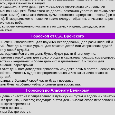
нкты, привязанность к вещам.
о начинать в этот день цикл физических упражнений или большой
мационный цикл. Если этого не делать, возможно уплотнение физическ
(соли, камни), начинают болеть зубы, возможен пародонтоз, лишаи (при 
не). В медицинском отношении также следует обратить внимание на рот 
юю часть неба.
, которые желательно носить в этот день, - жадеит, халцедон, агат
ивчатый.
Гороскоп от С.А. Вронского
ень очень благоприятен для научных исследований, для размышлений и
тий. Этот день также удачен для зачатия детей или испрошения другой
ти у своей судьбы.
ок, родившийся в этот день Луны, будет расти благополучно.
приятен второй день для всякого рода и характера поездок, командирово
ествий - недалеких и более дальних и длительных. Он хорош для
ещения, перестройки.
в этот день вам доведется приболеть или даже лечь в постель особенно
койтесь: болезнь будет непродолжительна и без каких-либо опасных
дствий.
правда, в большей своей части будут неверны.
день Луны особенно неблагоприятен для воровства.
Гороскоп по Альберту Великому
й день - счастлив к отправлению в путь сухим путем и водою и к зачати
, к строению, к посеву; крадущие в этот день бывают скоро переловлены
ни кратковременны.
ичего не значат.
нцы быстро растут.