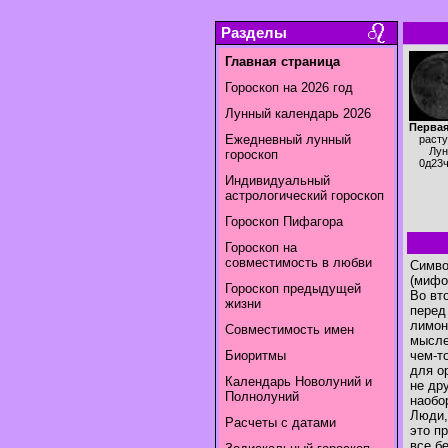
Разделы
Главная страница
Гороскоп на 2026 год
Лунный календарь 2026
Первая
Ежедневный лунный
раст
Лун
гороскоп
0д23
Индивидуальный
астрологический гороскоп
Гороскоп Пифагора
Гороскоп на
совместимость в любви
Симво
(мифо
Гороскоп предыдущей
Во вт
жизни
перед
лимон
Совместимость имен
мысле
Биоритмы
чем-т
для о
Календарь Новолуний и
не др
Полнолуний
наобо
Люди,
Расчеты с датами
это п
все б