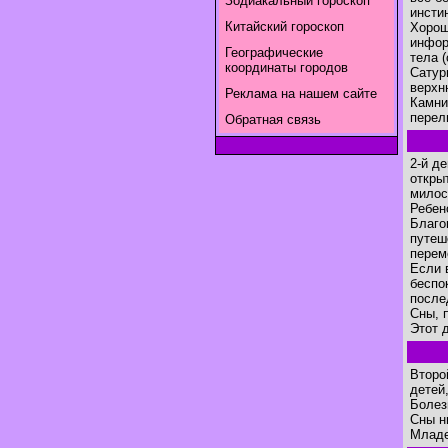
Зодиакальный гороскоп
инсти
Китайский гороскоп
Хорош
инфор
Географические
тела 
координаты городов
Сатур
верхн
Реклама на нашем сайте
Камни
перел
Обратная связь
2-й д
откры
милос
Ребен
Благо
путеш
перем
Если 
беспо
после
Сны, 
Этот 
Второ
детей
Болез
Сны н
Младе