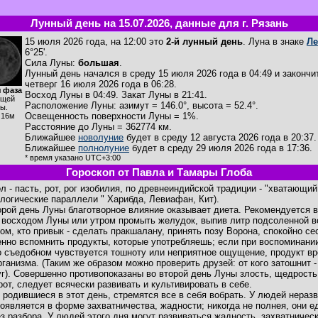
Лунный день на 15.07.2026, данные для г. Рязань
15 июля 2026 года, на 12:00 это
2-й лунный день
. Луна в знаке
Ле
6°25'.
Сила Луны:
большая
.
Лунный день начался в среду 15 июля 2026 года в 04:49 и закончи
четверг 16 июля 2026 года в 06:28.
 фаза
Восход Луны в
04:49
. Закат Луны в
21:41
.
ущей
Расположение Луны
:
азимут = 146.0°
,
высота = 52.4°
.
ы.
Освещенность поверхности Луны = 1%.
ч16м
Расстояние до Луны = 362774 км.
Ближайшее
новолуние
будет в среду 12 августа 2026 года в 20:37.
Ближайшее
полнолуние
будет в среду 29 июля 2026 года в 17:36.
* время указано UTC+3:00
Гороскоп от Павла и Тамары Глоба
л - пасть, рот, рог изобилия, по древнеиндийской традиции - "хватающий
логические параллели " Харибда, Левиафан, Кит).
орой день Луны благотворное влияние оказывает диета. Рекомендуется 
 восходом Луны или утром промыть желудок, выпив литр подсоленной в
ом, кто привык - сделать пракшалану, принять позу Ворона, спокойно се
нно вспомнить продукты, которые употребляешь; если при воспоминани
о съедобном чувствуется тошноту или неприятное ощущение, продукт в
рганизма. (Таким же образом можно проверить друзей: от кого затошнит -
уг). Совершенно противопоказаны во второй день Луны злость, щедрость
рот, следует всячески развивать и культивировать в себе.
 родившиеся в этот день, стремятся все в себя вобрать. У людей нераз
роявляется в форме захватничества, жадности; никогда не полнея, они е
ез разбора. У людей этого дня могут развиваться жадность, захватничес