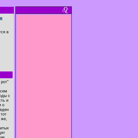
в
тся в
 рот"
всем
оды с
сть и
и о
реден
 тот
 же,
витых
дят
кие