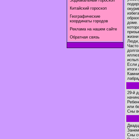
Зодиакальный гороскоп
подер
Китайский гороскоп
окури
избег
Географические
образ
координаты городов
доме.
котор
Реклама на нашем сайте
призы
жизни
Обратная связь
Люди,
Часто
долго
иллюз
испыт
Если 
итоги
Камни
лабра
29-й 
начин
Ребен
или б
Сны в
Двадц
Занем
Сны с