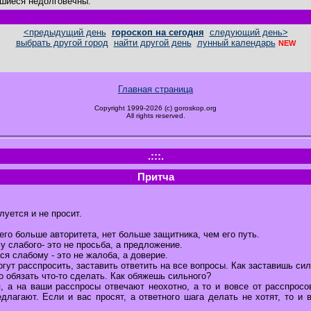
шиеся недолговечны.
<предыдущий день
гороскоп на сегодня
следующий день>
выбрать другой город
найти другой день
лунный календарь
NEW
Главная страница
Copyright 1999-2026 (c) goroskop.org
All rights reserved.
.:::.
Притча
луется и не просит.
него больше авторитета, нет больше защитника, чем его путь.
у слабого- это не просьба, а предложение.
я слабому - это не жалоба, а доверие.
огут расспросить, заставить ответить на все вопросы. Как заставишь сил
но обязать что-то сделать. Как обяжешь сильного?
, а на ваши расспросы отвечают неохотно, а то и вовсе от расспросов
лагают. Если и вас просят, а ответного шага делать не хотят, то и 