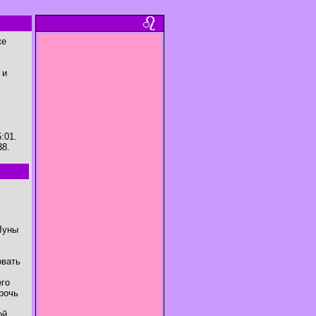
ке
 и
:01.
38.
Луны
овать
его
рочь
ой,