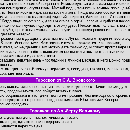
жать в очень холодной воде ноги. Рекомендуется жечь лампады и свечи
вая помещение багульником. Мутной воды, темноты и темных помещени
ать. Нельзя носить изделий из кости и рога. Пища должна состоять глав
ом из выпеченных (злаковых) изделий - пирогов, блинов и т.п. Их важно п
 "Когда люди пекут хлеб, дэвы убегают в горы" - гласит индийская посло
ая как нельзя лучше подходит к этому дню. Плохой знак - слышать вопли
в трубы, протяжные музыкальные звуки - это предупреждение, что вы что
 делаете неверно.
 рожденные в двадцать девятый день Луны, - козлы отпущения всего Зо
 бывают бесноватыми. Всю жизнь с кем-то сражаются. Как правило,
жители, но неудачники. Им можно дать только один совет: пройти через 
ии и искушения, набить всевозможные шишки и постараться выйти из
аний живыми и с достоинством.
двадцать девятый день - последний в лунном месяце, в него можно под
 месяца.
 этого дня - черный жемчуг, перламутр, обсидиан, кахолонг, белый опал,
дор, цветная яшма.
Гороскоп от С.А. Вронского
день основательно несчастлив - во всем и для всего. Ничего не следует
ать, предпринимать все пойдет вкривь и вкось.
ок, родившийся в этот день, долго не проживет без помощи со стороны, 
ез поддержки в гороскопе рождения сильных Юпитера или Венеры.
есьма правдивы.
Гороскоп по Альберту Великому
ать девятый день - несчастливый для всего.
огающие, однако в нем выздоравливают.
бываются через три дня.