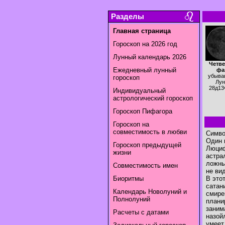
Разделы
Главная страница
Гороскоп на 2026 год
Лунный календарь 2026
Четве
Ежедневный лунный
фа
убыва
гороскоп
Лун
28д13
Индивидуальный
астрологический гороскоп
Гороскоп Пифагора
Гороскоп на
совместимость в любви
Символ
Один 
Гороскоп предыдущей
Люциф
жизни
астра
ложны
Совместимость имен
не ви
Биоритмы
В это
сатан
Календарь Новолуний и
смире
Полнолуний
плани
заним
Расчеты с датами
назой
умеет