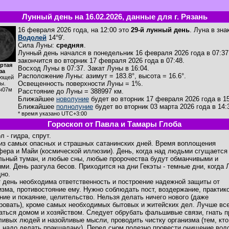
Лунный день на 16.02.2026, данные для г. Рязань
16 февраля 2026 года, на 12:00 это
29-й лунный день
. Луна в зна
Водолей
14°9'.
Сила Луны:
средняя
.
Лунный день начался в понедельник 16 февраля 2026 года в 07:37
закончится во вторник 17 февраля 2026 года в 07:48.
ртая
Восход Луны в
07:37
. Закат Луны в
16:04
.
за
Расположение Луны
:
азимут = 183.8°
,
высота = 16.6°
.
ющей
Освещенность поверхности Луны = 1%.
ы.
ч07м
Расстояние до Луны = 388997 км.
Ближайшее
новолуние
будет во вторник 17 февраля 2026 года в 15
Ближайшее
полнолуние
будет во вторник 03 марта 2026 года в 14:
* время указано UTC+3:00
Гороскоп от Павла и Тамары Глоба
 - гидра, спрут.
из самых опасных и страшных сатанинских дней. Время воплощения
ера и Майи (космической иллюзии). День, когда над людьми сгущается
льный туман, и любые сны, любые пророчества будут обманчивыми и
ми. День разгула бесов. Приходится на дни Гекэты - темные дни, когда 
дно.
т день необходима ответственность и построение надежной защиты от
изма, противостояние ему. Нужно соблюдать пост, воздержание, практик
ние и покаяние, целительство. Нельзя делать ничего нового (даже
ровать), кроме самых необходимых бытовых и житейских дел. Лучше вс
аться домом и хозяйством. Следует обрубать фальшивые связи, гнать п
ливых людей и назойливые мысли, проводить чистку организма (тем, кто
, надо делать пракшалану). Перед сном полезно провести очищение вод