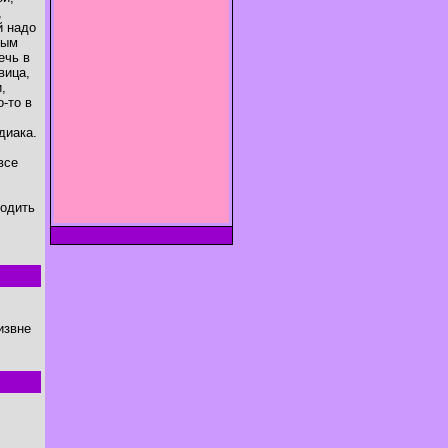
,
й надо
ным
ечь в
вица,
,
-то в
диака.
все
водить
извне