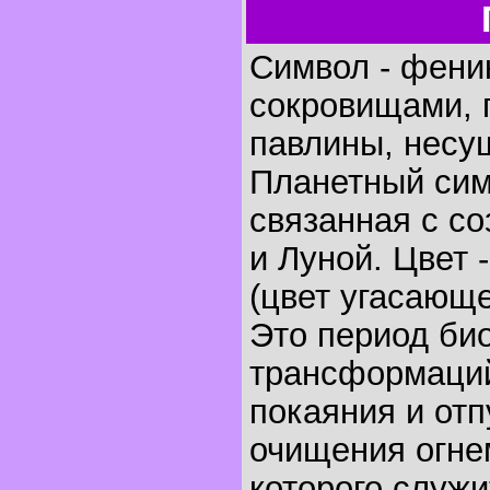
Символ - феник
сокровищами, 
павлины, несу
Планетный сим
связанная с с
и Луной. Цвет 
(цвет угасающе
Это период би
трансформаций
покаяния и отп
очищения огне
которого служи