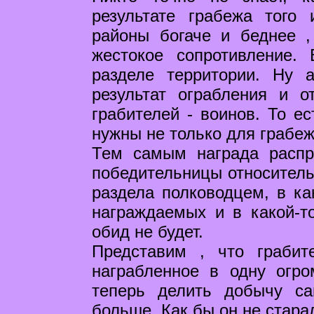
результате грабежа того 
районы богаче и беднее ,
жестокое сопротивление.
разделе территории. Ну 
результат ограбления и о
грабителей - воинов. То ес
нужны не только для грабеж
Тем самым награда распр
победительницы относительн
раздела полководцем, в ка
награждаемых и в какой-то
обид не будет.
Представим , что грабит
награбленное в одну огр
теперь делить добычу с
больше. Как бы он не стар