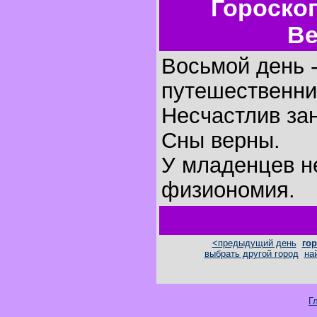
Гороско
Ве
Восьмой день -
путешественни
Несчастлив за
Сны верны.
У младенцев н
физиономия.
<предыдущий день
гор
выбрать другой город
на
Г