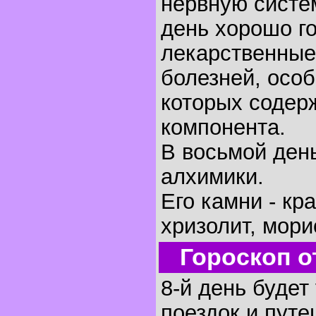
нервную систем
день хорошо г
лекарственные
болезней, осо
которых содер
компонента.
В восьмой ден
алхимики.
Его камни - кр
хризолит, мори
Гороскоп о
8-й день будет
поездок и путе