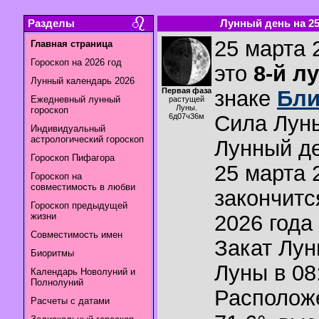
Разделы
Лунный день на 25.
25 марта 
Главная страница
Гороскоп на 2026 год
это
8-й л
Лунный календарь 2026
Первая фаза
знаке
Бли
Ежедневный лунный
растущей
Луны.
гороскоп
Сила Лун
6д07ч36м
Индивидуальный
астрологический гороскоп
Лунный де
Гороскоп Пифагора
25 марта 
Гороскоп на
совместимость в любви
закончитс
Гороскоп предыдущей
жизни
2026 года 
Совместимость имен
Закат Лу
Биоритмы
Луны в
08
Календарь Новолуний и
Полнолуний
Располож
Расчеты с датами