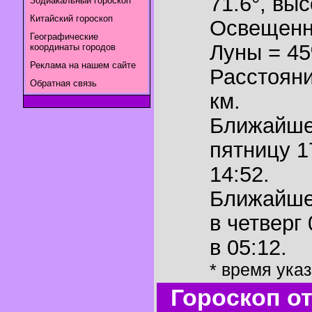
71.6°
,
выс
Зодиакальный гороскоп
Китайский гороскоп
Освещенн
Географические
Луны = 4
координаты городов
Реклама на нашем сайте
Расстояни
Обратная связь
км.
Ближайш
пятницу 1
14:52.
Ближайш
в четверг
в 05:12.
* время ука
Гороскоп о