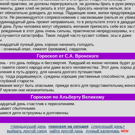
янной практики, не должны перегружаться, не должны брать в руки реж
ументы, даже хлеб не резать в этот день. Бросать начатое нельзя, все
ет обязательно доводить до конца. Падающие ножи, вилки предупрежда
ости. Не рекомендуется соприкосновение с насекомыми (нельзя их убива
одиннадцатый день прожит неправильно, то в результате этого в двадца
й день Луны человека могут обуревать желания приписать себе все засл
 рожденные в этот день очень сильны, практически непредсказуемы, и с
 случаются катастрофы. Таких людей часто кусают собаки, осы и даже
ы.
ннадцатый лунный день хорошо начинать голодать.
- огненный опал, гематит (кровавик), сердолик.
Гороскоп от С.А. Вронского
день - это день победы и бессмертия. Ушедший из жизни человек будет д
в памяти своего народа или даже всего человечества. Этот день хорош 
вления в путь-дорогу, для начала долгого путешествия.
ку, тогда родившемуся, суждены хорошие умственные способности, дож
 глубокой старости.
евания могут быть опасными, прежде всего для представительниц женск
 У мужчин они незначительны.
Гороскоп по Альберту Великому
адцатый день счастлив к переселениям.
ывают сбыточными.
шиеся дети остроумны и долговечны.
<предыдущий день
гороскоп на сегодня
следующий день>
выбрать другой город
найти другой день
лунный календарь
NEW