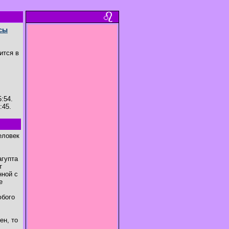
сы
ится в
:54.
:45.
еловек
агупта
т
нной с
е
юбого
ен, то