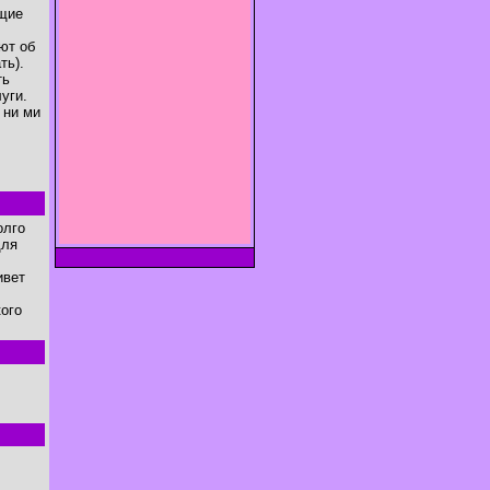
ущие
ют об
ть).
ть
уги.
 ни ми
олго
для
ивет
ого