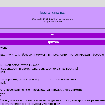
Главная страница
Copyright 1999-2026 (c) goroskop.org
All rights reserved.
.:::.
Притча
ухов.
шел учитель боевых петухов и предложил потренировать боевого 
ь, - мой петух готов к бою?!
м самонадеян и рвется драться. Его нельзя выпускать!
ней.
ень нервный, на все реагирует. Его нельзя выпускать.
ней.
ость переполняет его, прорывается наружу, и это заметно.
ней.
?
. Он подвижен и словно вырезан из дерева. На чужие крики не реагирует
, едва завидев его, с криком убегают прочь.