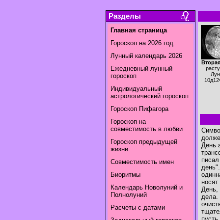
Разделы
Главная страница
Гороскоп на 2026 год
Лунный календарь 2026
Вторая
Ежедневный лунный
раст
Лун
гороскоп
10д12
Индивидуальный
астрологический гороскоп
Гороскоп Пифагора
Гороскоп на
совместимость в любви
Симво
долже
Гороскоп предыдущей
День 
жизни
транс
писал
Совместимость имен
день"
Биоритмы
одинн
носят 
Календарь Новолуний и
День,
Полнолуний
дела.
очист
Расчеты с датами
тщате
пусть