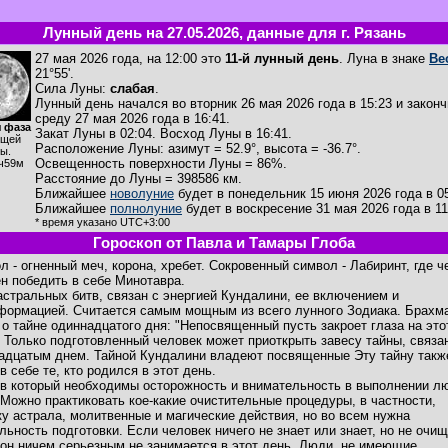
Лунный день на 27.05.2026, данные для г. Рязань
27 мая 2026 года, на 12:00 это
11-й лунный день
. Луна в знаке
Ве
21°55'.
Сила Луны:
слабая
.
Лунный день начался во вторник 26 мая 2026 года в 15:23 и законч
среду 27 мая 2026 года в 16:41.
 фаза
Закат Луны в
02:04
. Восход Луны в
16:41
.
ущей
Расположение Луны
:
азимут = 52.9°
,
высота = -36.7°
.
ы.
Освещенность поверхности Луны = 86%.
ч59м
Расстояние до Луны = 398586 км.
Ближайшее
новолуние
будет в понедельник 15 июня 2026 года в 05
Ближайшее
полнолуние
будет в воскресение 31 мая 2026 года в 11
* время указано UTC+3:00
Гороскоп от Павла и Тамары Глоба
л - огненный меч, корона, хребет. Сокровенный символ - Лабиринт, где ч
н победить в себе Минотавра.
астральных битв, связан с энергией Кундалини, ее включением и
формацией. Считается самым мощным из всего лунного Зодиака. Брахм
 о тайне одиннадцатого дня: "Непосвященный пусть закроет глаза на это
. Только подготовленный человек может приоткрыть завесу тайны, связа
адцатым днем. Тайной Кундалини владеют посвященные Эту тайну такж
в себе те, кто родился в этот день.
 в который необходимы осторожность и внимательность в выполнении л
 Можно практиковать кое-какие очистительные процедуры, в частности,
ку астрала, молитвенные и магические действия, но во всем нужна
льность подготовки. Если человек ничего не знает или знает, но не очищ
 он ничем серьезным не занимается в этот день. Люди, не имеющие