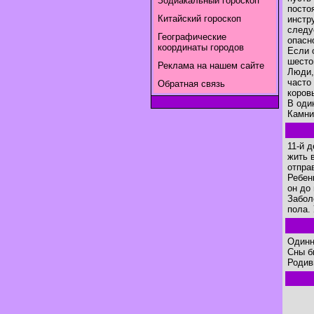
Зодиакальный гороскоп
посто
Китайский гороскоп
инстр
следу
Географические
опасн
координаты городов
Если 
шесто
Реклама на нашем сайте
Люди,
часто
Обратная связь
коров
В оди
Камни 
11-й 
жить 
отпра
Ребен
он до
Забол
пола.
Одинн
Сны б
Родив