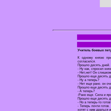
Учитель боевых пет
К одному князю при
согласился.
Прошло десять дней.
- Ну как, спросил княз
- Нет,нет! Он слишко
Прошло еще десять д
- Ну а теперь?
- Нет еще рано. он оч
Прошло еще десять д
- А теперь?
-Рано еще. Сила и яр
Прошло еще десять д
- Но а теперь-то готов
- Теперь почти готов
хотят с ним драться и