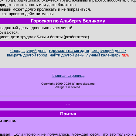
ок, тогда родившийся, окажется трудолюбивым и работоспособным, с го
придет зажиточность или даже богатство.
евший может долго пролежать и не поправиться.
, как правило действительны.
Гороскоп по Альберту Великому
надцатый день - довольно счастливый.
бываются.
иеся дети трудолюбивы и богаты (разбогатеют).
<предыдущий день
гороскоп на сегодня
следующий день>
выбрать другой город
найти другой день
лунный календарь
NEW
Главная страница
Copyright 1999-2026 (c) goroskop.org
All rights reserved.
.:::.
Притча
ы жизни.
нывал. Если что-то и не получалось, убеждал себя, что это только к