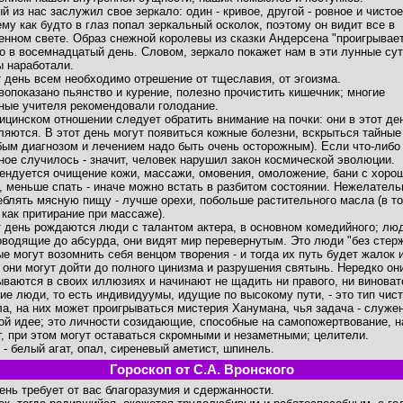
й из нас заслужил свое зеркало: один - кривое, другой - ровное и чистое
ему как будто в глаз попал зеркальный осколок, поэтому он видит все в
енном свете. Образ снежной королевы из сказки Андерсена "проигрывае
о в восемнадцатый день. Словом, зеркало покажет нам в эти лунные сут
ы наработали.
т день всем необходимо отрешение от тщеславия, от эгоизма.
вопоказано пьянство и курение, полезно прочистить кишечник; многие
ные учителя рекомендовали голодание.
ицинском отношении следует обратить внимание на почки: они в этот де
ляются. В этот день могут появиться кожные болезни, вскрыться тайные
бым диагнозом и лечением надо быть очень осторожным). Если что-либо
ное случилось - значит, человек нарушил закон космической эволюции.
ендуется очищение кожи, массажи, омовения, омоложение, бани с хоро
, меньше спать - иначе можно встать в разбитом состоянии. Нежелатель
еблять мясную пищу - лучше орехи, побольше растительного масла (в т
 как притирание при массаже).
т день рождаются люди с талантом актера, в основном комедийного; лю
оводящие до абсурда, они видят мир перевернутым. Это люди "без стерж
ые могут возомнить себя венцом творения - и тогда их путь будет жалок 
: они могут дойти до полного цинизма и разрушения святынь. Нередко он
ываются в своих иллюзиях и начинают не щадить ни правого, ни виноват
ие люди, то есть индивидуумы, идущие по высокому пути, - это тип чист
ла, на них может проигрываться мистерия Ханумана, чья задача - служе
ой идее; это личности созидающие, способные на самопожертвование, н
г, при этом могут оставаться скромными и незаметными; целители.
 - белый агат, опал, сиреневый аметист, шпинель.
Гороскоп от С.А. Вронского
день требует от вас благоразумия и сдержанности.