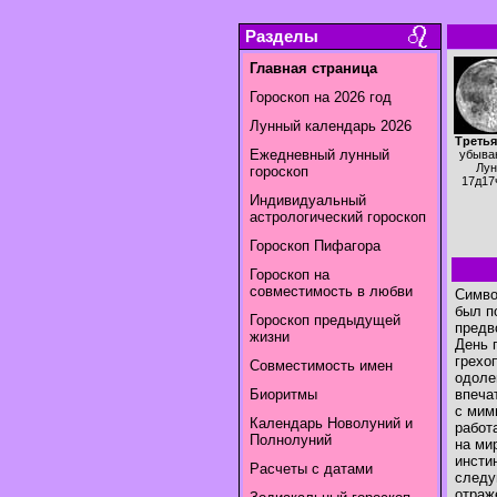
Разделы
Главная страница
Гороскоп на 2026 год
Лунный календарь 2026
Третья
Ежедневный лунный
убыва
Лун
гороскоп
17д17
Индивидуальный
астрологический гороскоп
Гороскоп Пифагора
Гороскоп на
совместимость в любви
Симво
был п
Гороскоп предыдущей
предв
жизни
День 
грехо
Совместимость имен
одоле
Биоритмы
впеча
с мим
Календарь Новолуний и
работ
Полнолуний
на ми
инсти
Расчеты с датами
следу
отраж