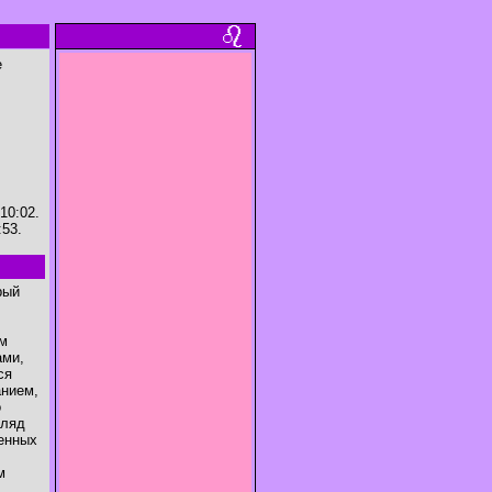
е
10:02.
:53.
рый
ем
ами,
ся
анием,
о
гляд
менных
м