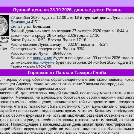
Лунный день на 28.10.2026, данные для г. Рязань
28 октября 2026 года, на 12:00 это
18-й лунный день
. Луна в знак
Близнецы
4°51'.
Сила Луны:
большая
.
Лунный день начался во вторник 27 октября 2026 года в 16:44 и
закончится в среду 28 октября 2026 года в 17:16.
 фаза
Закат Луны в
10:52
. Восход Луны в
17:16
.
ющей
Расположение Луны
:
азимут = 332.8°
,
высота = -5.2°
.
ы.
Освещенность поверхности Луны = 93%.
ч10м
Расстояние до Луны = 364463 км.
Ближайшее
новолуние
будет в понедельник 09 ноября 2026 года в 
Ближайшее
полнолуние
будет во вторник 24 ноября 2026 года в 17
* время указано UTC+3:00
Гороскоп от Павла и Тамары Глоба
л - зеркало, лед, обезьяна, образ священного египетского павиана, кото
освящен Анубису; сюда же имеет отношение Хануман благородный
одитель обезьян в индийском эпосе.
пассивный, для некоторых людей тяжелый, поскольку может стать и дн
падения. Человека, не желающего бороться со своими низкими инстинкт
вают кошмары, обольщения; проявляются тайные препятствия - создает
тление, что вас пытаются сбить с истинного пути. День связан с подраж
икрией с пассивными следованием чужим мыслям. Каждому необходим
ать со своими дурными и нечистыми мыслями; развивая объективный вз
р, постараться увидеть себя со стороны, отказаться от иллюзий, от низ
нктов. Происходящее в восемнадцатый день может проиллюстрировать
ющий образ: окружающая действительность является как бы зеркальны
ением нашей внутренней сущности, наших помыслов и поступков.