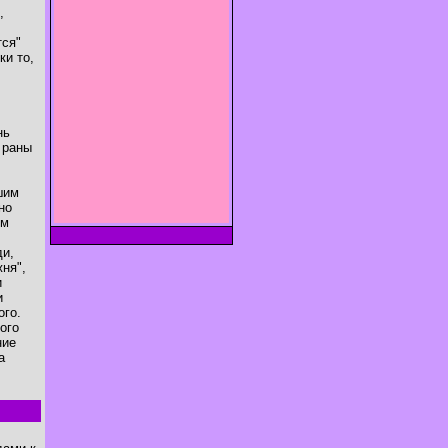
,
тся"
ки то,
нь
 раны
шим
но
ом
ди,
ня",
и
и
ого.
ого
ние
а