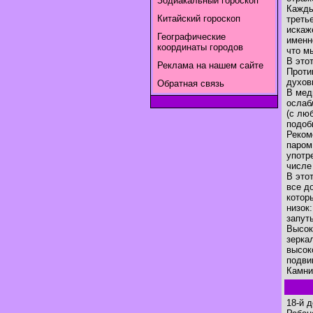
Зодиакальный гороскоп
Кажды
Китайский гороскоп
треть
искаж
Географические
именн
координаты городов
что м
В это
Реклама на нашем сайте
Проти
духов
Обратная связь
В мед
ослаб
(с лю
подоб
Реком
паром
употр
числе
В это
все д
котор
низок
запут
Высок
зерка
высок
подви
Камни
18-й 