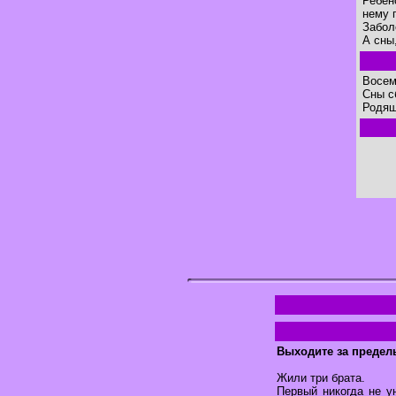
Ребен
нему 
Забол
А сны
Восем
Сны с
Родящ
Выходите за предел
Жили три брата.
Первый никогда не у