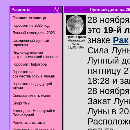
Разделы
Лунный день на 28.
28 ноября
Главная страница
Гороскоп на 2026 год
это
19-й 
Лунный календарь 2026
Третья фаза
знаке
Рак
Ежедневный лунный
убывающей
Луны.
гороскоп
Сила Лун
19д01ч58м
Индивидуальный
астрологический гороскоп
Лунный де
Гороскоп Пифагора
пятницу 2
Гороскоп на
совместимость в любви
18:28 и з
Гороскоп предыдущей
жизни
28 ноября
Совместимость имен
Закат Лу
Биоритмы
Луны в
20
Календарь Новолуний и
Полнолуний
Располож
Расчеты с датами