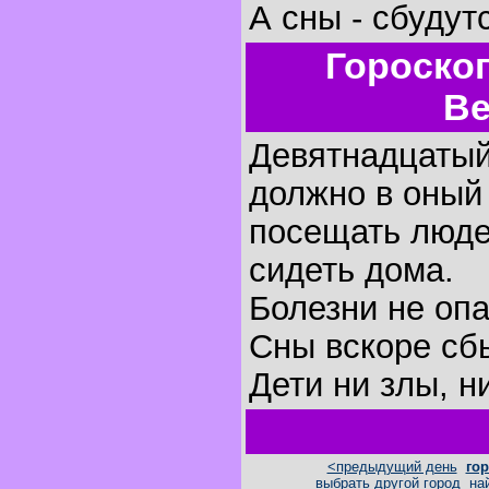
А сны - сбудут
Гороско
Ве
Девятнадцатый 
должно в оный
посещать люде
сидеть дома.
Болезни не оп
Сны вскоре сб
Дети ни злы, н
<предыдущий день
гор
выбрать другой город
на