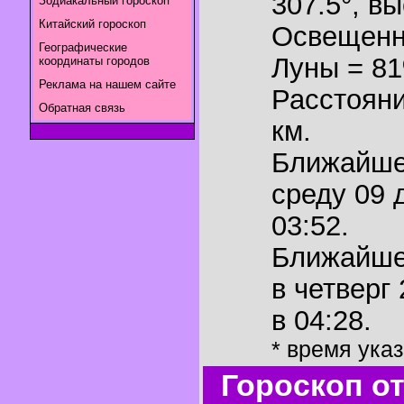
307.5°
,
вы
Зодиакальный гороскоп
Китайский гороскоп
Освещенн
Географические
Луны = 8
координаты городов
Реклама на нашем сайте
Расстояни
Обратная связь
км.
Ближайш
среду 09 
03:52.
Ближайш
в четверг
в 04:28.
* время ука
Гороскоп о