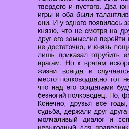
твердого и пустого. Два ю
игры и оба были талантлив
они. И у одного появилась з
князю, что не смотря на др
друг его замыслил перейти 
не достаточно, и князь пощ
лишь приказал отрубить е
врагам. Но к врагам вскор
жизни всегда и случаетс
место полководца,но тот н
что над его солдатами буд
безногий полководец. Но, ф
Конечно, друзья все годы
судьба, держали друг друга
молчаливый диалог и соп
невыгодный для праведник