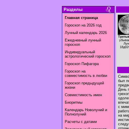
Разделы
Главная страница
Гороскоп на 2026 год
Лунный календарь 2026
Третья
Ежедневный лунный
убыва
Лун
гороскоп
18д02
Индивидуальный
астрологический гороскоп
Гороскоп Пифагора
Гороскоп на
совместимость в любви
Симво
был п
Гороскоп предыдущей
предв
жизни
День 
грехо
Совместимость имен
одоле
Биоритмы
впеча
с мим
Календарь Новолуний и
работ
Полнолуний
на ми
инсти
Расчеты с датами
следу
отраж