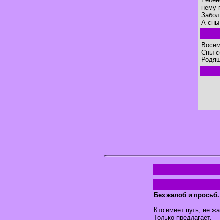
Ребен
нему 
Забол
А сны
Восем
Сны с
Родящ
Без жалоб и просьб.
Кто имеет путь, не жа
Только предлагает.