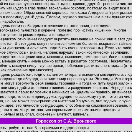
й из нас заслужил свое зеркало: один - кривое, другой - ровное и чистое
ему как будто в глаз попал зеркальный осколок, поэтому он видит все в
енном свете. Образ снежной королевы из сказки Андерсена "проигрывае
о в восемнадцатый день. Словом, зеркало покажет нам в эти лунные сут
ы наработали.
т день всем необходимо отрешение от тщеславия, от эгоизма.
вопоказано пьянство и курение, полезно прочистить кишечник; многие
ные учителя рекомендовали голодание.
ицинском отношении следует обратить внимание на почки: они в этот де
ляются. В этот день могут появиться кожные болезни, вскрыться тайные
бым диагнозом и лечением надо быть очень осторожным). Если что-либо
ное случилось - значит, человек нарушил закон космической эволюции.
ендуется очищение кожи, массажи, омовения, омоложение, бани с хоро
, меньше спать - иначе можно встать в разбитом состоянии. Нежелатель
еблять мясную пищу - лучше орехи, побольше растительного масла (в т
 как притирание при массаже).
т день рождаются люди с талантом актера, в основном комедийного; лю
оводящие до абсурда, они видят мир перевернутым. Это люди "без стерж
ые могут возомнить себя венцом творения - и тогда их путь будет жалок 
: они могут дойти до полного цинизма и разрушения святынь. Нередко он
ываются в своих иллюзиях и начинают не щадить ни правого, ни виноват
ие люди, то есть индивидуумы, идущие по высокому пути, - это тип чист
ла, на них может проигрываться мистерия Ханумана, чья задача - служе
ой идее; это личности созидающие, способные на самопожертвование, н
г, при этом могут оставаться скромными и незаметными; целители.
 - белый агат, опал, сиреневый аметист, шпинель.
Гороскоп от С.А. Вронского
день требует от вас благоразумия и сдержанности.