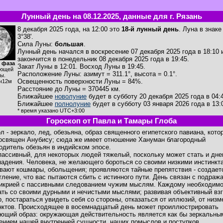
Лунный день на 08.12.2025, данные для г. Рязань
8 декабря 2025 года, на 12:00 это
18-й лунный день
. Луна в знак
3°38'.
Сила Луны:
большая
.
Лунный день начался в воскресение 07 декабря 2025 года в 18:10 
закончится в понедельник 08 декабря 2025 года в 19:45.
 фаза
Закат Луны в
12:01
. Восход Луны в
19:45
.
ющей
Расположение Луны
:
азимут = 311.1°
,
высота = 0.1°
.
ы.
Освещенность поверхности Луны = 84%.
ч12м
Расстояние до Луны = 370445 км.
Ближайшее
новолуние
будет в субботу 20 декабря 2025 года в 04:
Ближайшее
полнолуние
будет в субботу 03 января 2026 года в 13:
* время указано UTC+3:00
Гороскоп от Павла и Тамары Глоба
л - зеркало, лед, обезьяна, образ священного египетского павиана, кото
освящен Анубису; сюда же имеет отношение Хануман благородный
одитель обезьян в индийском эпосе.
пассивный, для некоторых людей тяжелый, поскольку может стать и дн
падения. Человека, не желающего бороться со своими низкими инстинкт
вают кошмары, обольщения; проявляются тайные препятствия - создает
тление, что вас пытаются сбить с истинного пути. День связан с подраж
икрией с пассивными следованием чужим мыслям. Каждому необходим
ать со своими дурными и нечистыми мыслями; развивая объективный вз
р, постараться увидеть себя со стороны, отказаться от иллюзий, от низ
нктов. Происходящее в восемнадцатый день может проиллюстрировать
ющий образ: окружающая действительность является как бы зеркальны
ением нашей внутренней сущности, наших помыслов и поступков.