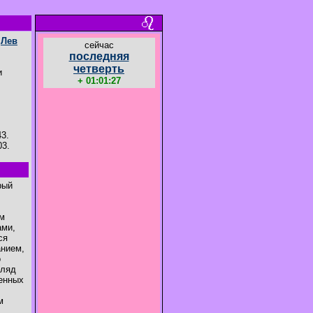
е
Лев
cейчас
последняя
четверть
и
+ 01:01:26
43.
03.
рый
ем
ами,
ся
анием,
о
гляд
менных
м