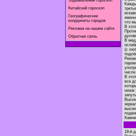
Зодиакальный гороскоп
Кажды
Китайский гороскоп
треть
искаж
Географические
именн
координаты городов
что м
В это
Реклама на нашем сайте
Проти
духов
Обратная связь
В мед
ослаб
(с лю
подоб
Реком
паром
употр
числе
В это
все д
котор
низок
запут
Высок
зерка
высок
подви
Камни
18-й 