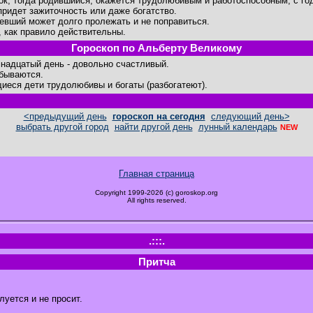
ок, тогда родившийся, окажется трудолюбивым и работоспособным, с го
придет зажиточность или даже богатство.
евший может долго пролежать и не поправиться.
, как правило действительны.
Гороскоп по Альберту Великому
надцатый день - довольно счастливый.
бываются.
иеся дети трудолюбивы и богаты (разбогатеют).
<предыдущий день
гороскоп на сегодня
следующий день>
выбрать другой город
найти другой день
лунный календарь
NEW
Главная страница
Copyright 1999-2026 (c) goroskop.org
All rights reserved.
.:::.
Притча
луется и не просит.