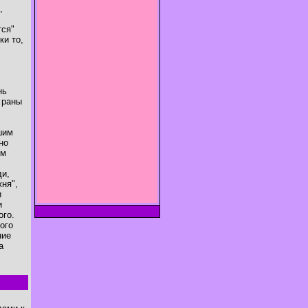
,
тся"
ки то,
нь
 раны
шим
но
ом
ди,
ня",
и
и
ого.
ого
ние
а