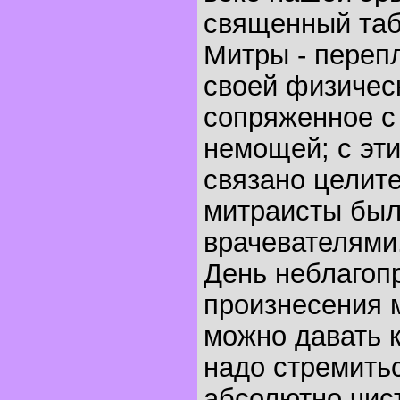
священный таб
Митры - переп
своей физичес
сопряженное с
немощей; с эт
связано целите
митраисты был
врачевателями
День неблагоп
произнесения м
можно давать к
надо стремитьс
абсолютно чис