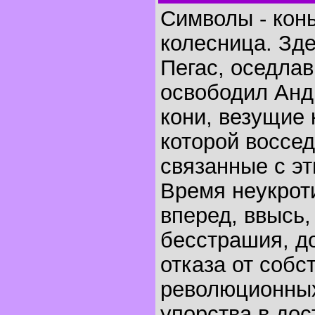
Символы - конь
колесница. Зд
Пегас, оседлав
освободил Анд
кони, везущие 
которой воссе
связанные с эт
Время неукрот
вперед, ввысь,
бесстрашия, д
отказа от собс
революционных
упорства в дос