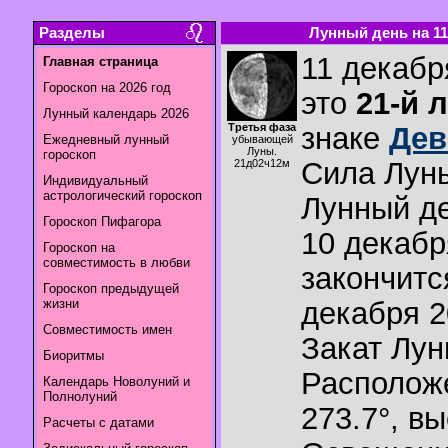
Разделы
Лунный день на 11.
11 декабр
Главная страница
Гороскоп на 2026 год
это
21-й 
Лунный календарь 2026
Третья фаза
знаке
Дев
Ежедневный лунный
убывающей
Луны.
гороскоп
Сила Лун
21д02ч12м
Индивидуальный
астрологический гороскоп
Лунный де
Гороскоп Пифагора
10 декабр
Гороскоп на
совместимость в любви
закончитс
Гороскоп предыдущей
жизни
декабря 2
Совместимость имен
Закат Лу
Биоритмы
Располож
Календарь Новолуний и
Полнолуний
273.7°
,
вы
Расчеты с датами