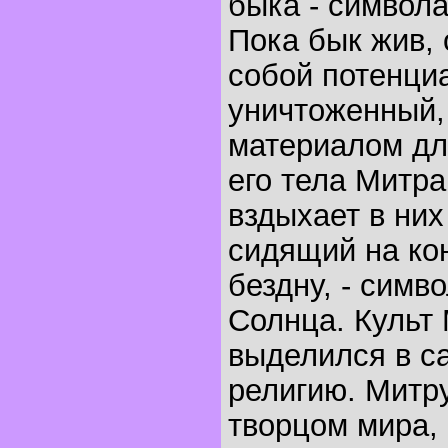
быка - символа
Пока бык жив, 
собой потенци
уничтоженный,
материалом дл
его тела Митра
вздыхает в них
сидящий на ко
бездну, - симв
Солнца. Культ
выделился в с
религию. Митру
творцом мира, 