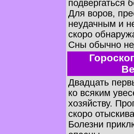
подвергаться 
Для воров, пре
неудачным и н
скоро обнаружа
Сны обычно не
Гороско
Ве
Двадцать первы
ко всяким увес
хозяйству. Пр
скоро отыскива
Болезни прикл