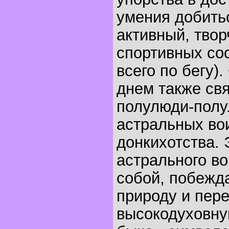
умения добить
активный, твор
спортивных со
всего по бегу)
днем также св
полулюди-полу
астральных во
донкихотства. 
астрального в
собой, побежд
природу и пер
высокодуховну