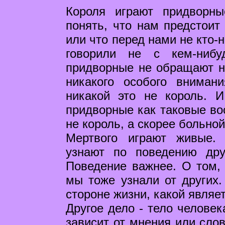
Короля играют придворн
понять, что нам предстоит
или что перед нами не кто-
говорили не с кем-ниб
придворные не обращают на
никакого особого вниман
никакой это не король. И
придворные как таковые воо
не король, а скорее больно
Мертвого играют живые.
узнают по поведению дру
Поведение важнее. О том, 
мы тоже узнали от других.
стороне жизни, какой являет
Другое дело - тело человек
зависит от мнения или слов