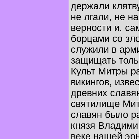
держали клятву
не лгали, не н
верности и, са
борцами со зло
служили в арм
защищать толь
Культ Митры р
викингов, изве
древних славя
святилище Мит
славян было р
князя Владими
веке нашей эр