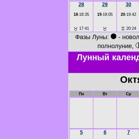
28
29
30
18
-18:35
19
-19:05
20
-19:42
♉
17:41
♉
♊
20:24
●
Фазы Луны:
- ново
полнолуние,
Лунный календ
Окт
Пн
Вт
Ср
5
6
7