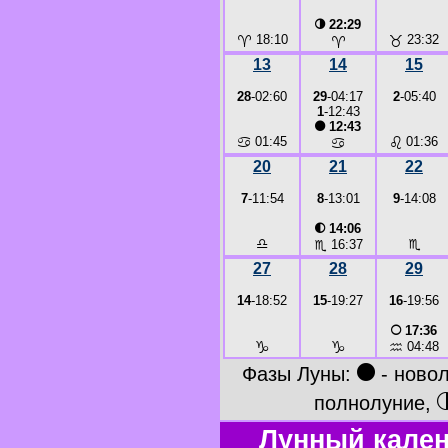
◑
22:29
♈
18:10
♉
23:32
♈
13
14
15
28
-02:60
29
-04:17
2
-05:40
1
-12:43
●
12:43
♋
01:45
♌
01:36
♋
20
21
22
7
-11:54
8
-13:01
9
-14:08
◐
14:06
♎
♏
♏
16:37
27
28
29
14
-18:52
15
-19:27
16
-19:56
○
17:36
♑
♑
♒
04:48
●
Фазы Луны:
- ново
полнолуние,
Лунный кален