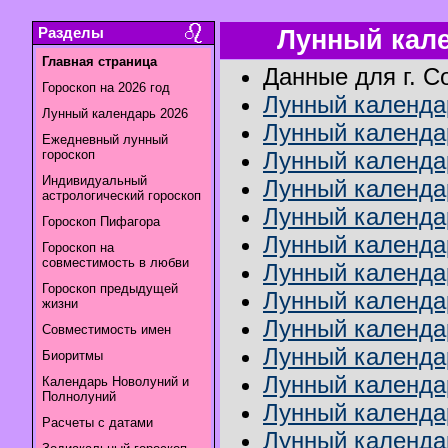
Разделы
Лунный кале
Главная страница
Данные для г. С
Гороскоп на 2026 год
Лунный календар
Лунный календарь 2026
Лунный календар
Ежедневный лунный
гороскоп
Лунный календа
Индивидуальный
Лунный календар
астрологический гороскоп
Лунный календар
Гороскоп Пифагора
Лунный календа
Гороскоп на
совместимость в любви
Лунный календа
Гороскоп предыдущей
Лунный календа
жизни
Лунный календар
Совместимость имен
Лунный календа
Биоритмы
Лунный календар
Календарь Новолуний и
Полнолуний
Лунный календа
Расчеты с датами
Лунный календар