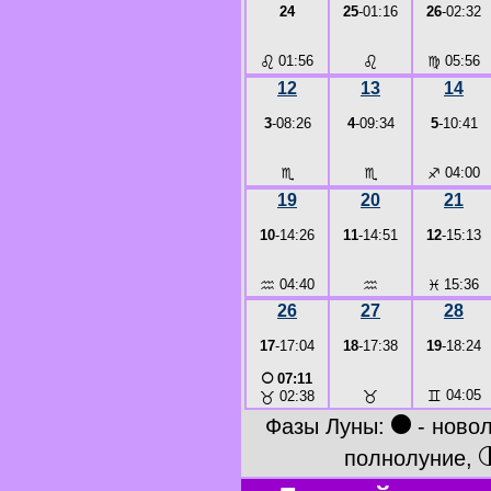
24
25
-01:16
26
-02:32
♌
01:56
♌
♍
05:56
12
13
14
3
-08:26
4
-09:34
5
-10:41
♏
♏
♐
04:00
19
20
21
10
-14:26
11
-14:51
12
-15:13
♒
04:40
♒
♓
15:36
26
27
28
17
-17:04
18
-17:38
19
-18:24
○
07:11
♉
♊
04:05
♉
02:38
●
Фазы Луны:
- ново
полнолуние,