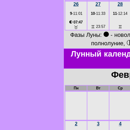
26
27
28
9
-11:01
10
-11:33
11
-12:14
◐
07:47
♊
23:57
♊
♉
●
Фазы Луны:
- ново
полнолуние,
Лунный календ
Фев
Пн
Вт
Ср
2
3
4