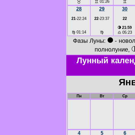
♉
♊
01:26
♊
28
29
30
21
-22:24
22
-23:37
22
◑
21:59
♍
01:14
♍
♎
05:23
●
Фазы Луны:
- ново
полнолуние,
Лунный кален
Янв
Пн
Вт
Ср
4
5
6