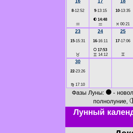
16
17
18
8
-12:52
9
-13:15
10
-13:35
◐
14:48
♒
♓
00:21
♒
23
24
25
15
-15:31
16
-16:11
17
-17:06
○
17:53
♉
♊
♊
14:12
30
22
-23:26
♍
17:10
●
Фазы Луны:
- ново
полнолуние,
Лунный календ