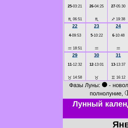
25
-03:21
26
-04:25
27
-05:30
♏
06:51
♏
♐
19:38
22
23
24
4
-09:53
5
-10:22
6
-10:48
♒
18:51
♒
♒
29
30
31
11
-12:32
12
-13:01
13
-13:37
♉
14:58
♉
♊
16:12
●
Фазы Луны:
- ново
полнолуние,
Лунный кален
Янв