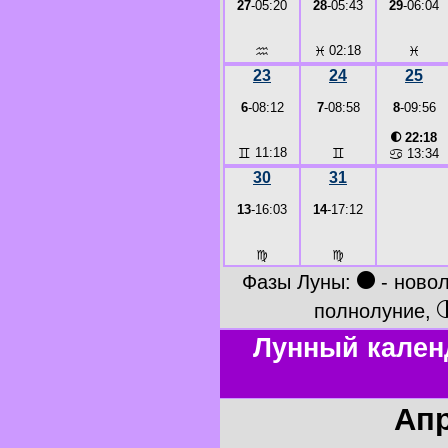
27
-05:20
28
-05:43
29
-06:04
♒
♓
02:18
♓
23
24
25
6
-08:12
7
-08:58
8
-09:56
◐
22:18
♊
11:18
♊
♋
13:34
30
31
13
-16:03
14
-17:12
♍
♍
●
Фазы Луны:
- ново
полнолуние,
Лунный кален
Апр