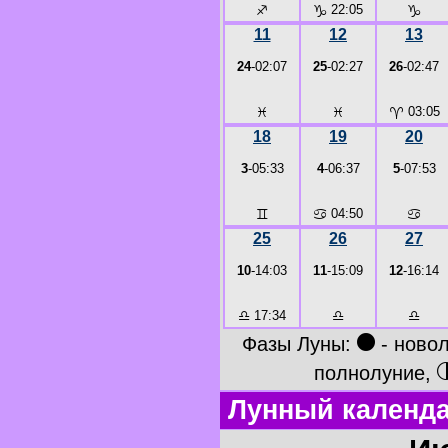
♐
♑
22:05
♑
11
12
13
24
-02:07
25
-02:27
26
-02:47
♓
♓
♈
03:05
18
19
20
3
-05:33
4
-06:37
5
-07:53
♊
♋
04:50
♋
25
26
27
10
-14:03
11
-15:09
12
-16:14
♎
17:34
♎
♎
●
Фазы Луны:
- ново
полнолуние,
Лунный календа