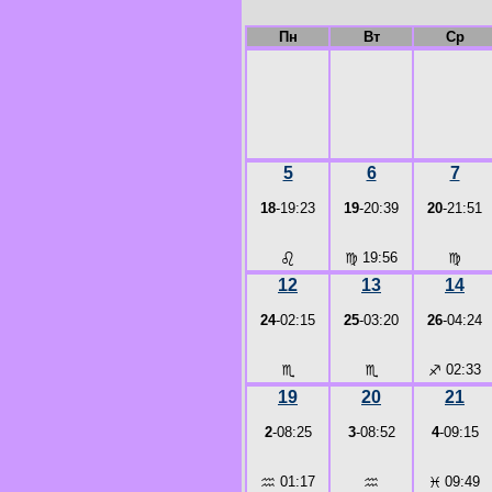
Пн
Вт
Ср
5
6
7
18
-19:23
19
-20:39
20
-21:51
♌
♍
19:56
♍
12
13
14
24
-02:15
25
-03:20
26
-04:24
♏
♏
♐
02:33
19
20
21
2
-08:25
3
-08:52
4
-09:15
♒
01:17
♒
♓
09:49