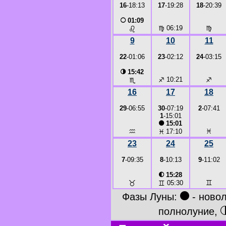
16
-18:13
17
-19:28
18
-20:39
○
01:09
♍
06:19
♍
♌
9
10
11
22
-01:06
23
-02:12
24
-03:15
◑
15:42
♐
10:21
♐
♏
16
17
18
29
-06:55
30
-07:19
2
-07:41
1
-15:01
●
15:01
♒
♓
♓
17:10
23
24
25
7
-09:35
8
-10:13
9
-11:02
◐
15:28
♉
♊
♊
05:30
●
Фазы Луны:
- ново
полнолуние,