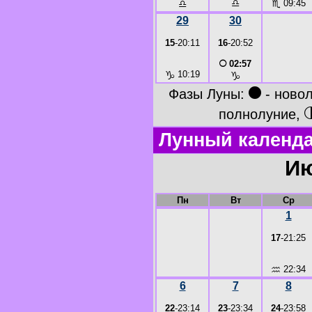
♎
♏
09:45
♎
29
30
15
-20:11
16
-20:52
○
02:57
♑
10:19
♑
●
Фазы Луны:
- ново
полнолуние,
Лунный календа
Ию
Пн
Вт
Ср
1
17
-21:25
♒
22:34
6
7
8
22
-23:14
23
-23:34
24
-23:58