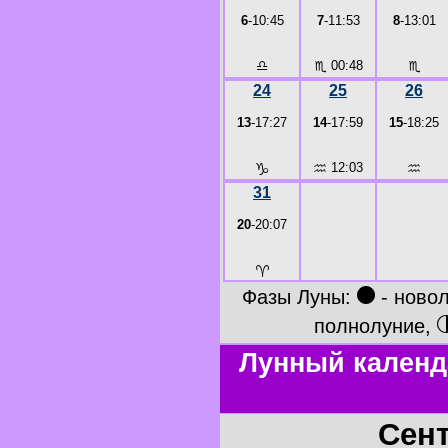
6
-10:45
7
-11:53
8
-13:01
♎
♏
00:48
♏
24
25
26
13
-17:27
14
-17:59
15
-18:25
♑
♒
12:03
♒
31
20
-20:07
♈
●
Фазы Луны:
- ново
полнолуние,
Лунный календ
Сент