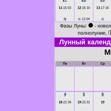
11
-15:03
12
-16:10
13
-17:16
♍
♎
12:04
♎
●
Фазы Луны:
- ново
полнолуние,
Лунный календ
М
Пн
Вт
Ср
4
5
6
18
-22:39
19
-23:31
19