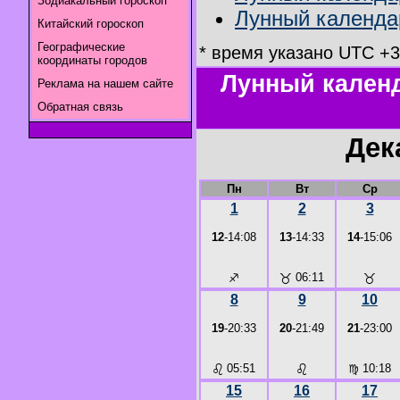
Зодиакальный гороскоп
Лунный календар
Китайский гороскоп
Географические
* время указано UTC +3
координаты городов
Лунный календ
Реклама на нашем сайте
Обратная связь
Дек
Пн
Вт
Ср
1
2
3
12
-14:08
13
-14:33
14
-15:06
♐
♉
06:11
♉
8
9
10
19
-20:33
20
-21:49
21
-23:00
♌
05:51
♌
♍
10:18
15
16
17