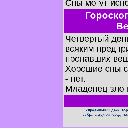
Сны могут исп
Гороско
Ве
Четвертый день
всяким предпр
пропавших вещ
Хорошие сны с
- нет.
Младенец злон
<предыдущий день
гор
выбрать другой город
на