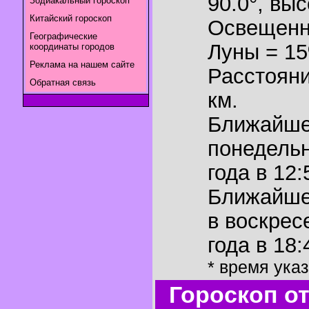
90.0°
,
выс
Зодиакальный гороскоп
Китайский гороскоп
Освещенн
Географические
Луны = 1
координаты городов
Реклама на нашем сайте
Расстояни
Обратная связь
км.
Ближайш
понедельн
года в 12:
Ближайш
в воскрес
года в 18:
* время ука
Гороскоп о