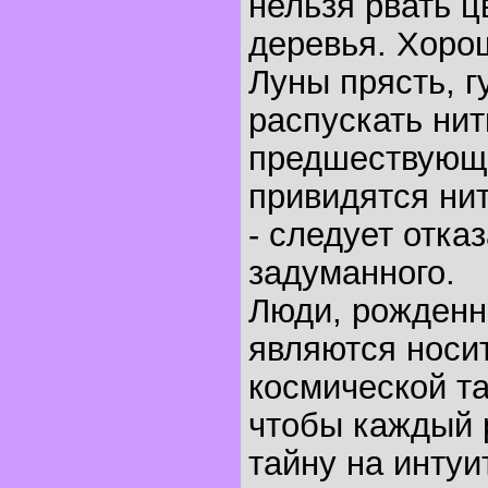
нельзя рвать ц
деревья. Хоро
Луны прясть, г
распускать нит
предшествующ
привидятся ни
- следует отказ
задуманного.
Люди, рожденны
являются носи
космической т
чтобы каждый р
тайну на интуи