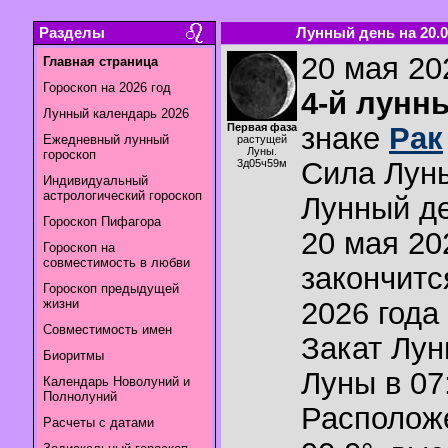
Разделы
Лунный день на 20.0
20 мая 202
Главная страница
Гороскоп на 2026 год
4-й лунн
Лунный календарь 2026
Первая фаза
знаке
Рак
Ежедневный лунный
растущей
Луны.
гороскоп
Сила Лун
3д05ч59м
Индивидуальный
астрологический гороскоп
Лунный де
Гороскоп Пифагора
20 мая 202
Гороскоп на
совместимость в любви
закончитс
Гороскоп предыдущей
жизни
2026 года 
Совместимость имен
Закат Лу
Биоритмы
Луны в
07
Календарь Новолуний и
Полнолуний
Располож
Расчеты с датами