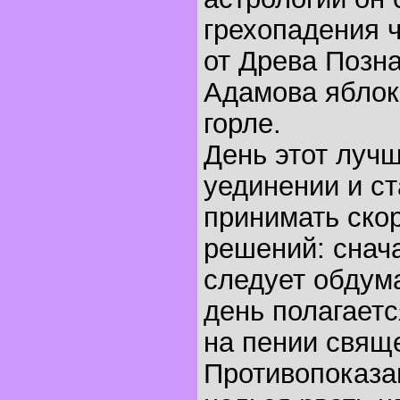
грехопадения 
от Древа Позна
Адамова яблок
горле.
День этот лучш
уединении и ст
принимать ско
решений: снача
следует обдума
день полагаетс
на пении свящ
Противопоказа