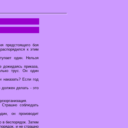
ия предстоящего боя
 распорядился к этим
тупает один. Нельзя
е дожидаясь приказа,
олько трус. Он один
и наказать? Если год
 должен делать - это
дезорганизация.
. Страшно соблюдать
один, он производит
ю в беспорядок. Затем
порядок, и не страшно