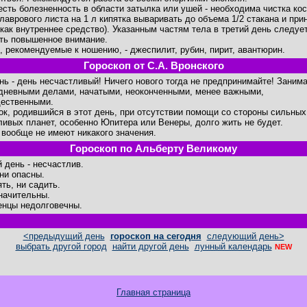
есть болезненность в области затылка или ушей - необходима чистка кос
 лаврового листа на 1 л кипятка вываривать до объема 1/2 стакана и при
 как внутреннее средство). Указанным частям тела в третий день следуе
ть повышенное внимание.
, рекомендуемые к ношению, - джеспилит, рубин, пирит, авантюрин.
Гороскоп от С.А. Вронского
ень - день несчастливый! Ничего нового тогда не предпринимайте! Заним
дневными делами, начатыми, неоконченными, менее важными,
ественными.
ок, родившийся в этот день, при отсутствии помощи со стороны сильных
ливых планет, особенно Юпитера или Венеры, долго жить не будет.
 вообще не имеют никакого значения.
Гороскоп по Альберту Великому
й день - несчастлив.
ни опасны.
ть, ни садить.
начительны.
нцы недолговечны.
<предыдущий день
гороскоп на сегодня
следующий день>
выбрать другой город
найти другой день
лунный календарь
NEW
Главная страница