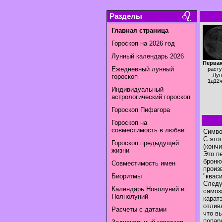
Разделы
Главная страница
Гороскоп на 2026 год
Лунный календарь 2026
Первая
Ежедневный лунный
раст
Лун
гороскоп
1д12
Индивидуальный
астрологический гороскоп
Гороскоп Пифагора
Гороскоп на
совместимость в любви
Симво
С это
Гороскоп предыдущей
(конч
жизни
Это п
броню
Совместимость имен
произ
Биоритмы
"квас
Следу
Календарь Новолуний и
самоз
Полнолуний
карат
отлив
Расчеты с датами
что в
попар