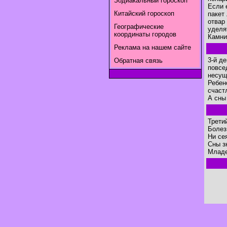
Зодиакальный гороскоп
Если 
Китайский гороскоп
пакет
отвар
Географические
уделя
координаты городов
Камни
Реклама на нашем сайте
3-й д
Обратная связь
повсе
несущ
Ребен
счаст
А сны
Трети
Болез
Ни сея
Сны з
Младе