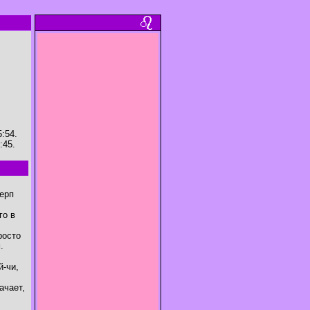
:54.
:45.
серп
го в
росто
.
й-чи,
ачает,