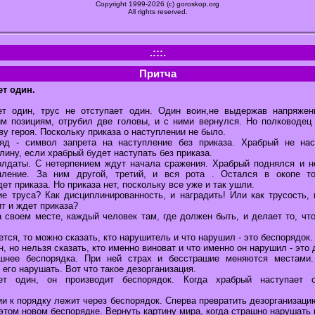
Copyright 1999-2026 (c) goroskop.org
All rights reserved.
.:::.
Притча
ет один.
ет один, трус не отступает один. Один воин,не выдержав напряжен
м позициям, отрубил две головы, и с ними вернулся. Но полководец
ву героя. Поскольку приказа о наступлении не было.
яд - символ запрета на наступление без приказа. Храбрый не нас
ину, если храбрый будет наступать без приказа.
олдаты. С нетерпением ждут начала сражения. Храбрый поднялся и н
пление. За ним другой, третий, и вся рота . Остался в окопе т
ет приказа. Но приказа нет, поскольку все уже и так ушли.
ие труса? Как дисциплинированность, и наградить! Или как трусость, 
ит и ждет приказа?
 своем месте, каждый человек там, где должен быть, и делает то, что
тся, то можно сказать, кто нарушитель и что нарушил - это беспорядок.
, но нельзя сказать, кто именно виноват и что именно он нарушил - это 
ашнее беспорядка. При ней страх и бесстрашие меняются местами
 его нарушать. Вот что такое дезорганизация.
ет один, он производит беспорядок. Когда храбрый наступает 
ии к порядку лежит через беспорядок. Сперва превратить дезорганизаци
 этом новом беспорядке. Вернуть картину мира, когда страшно нарушать 