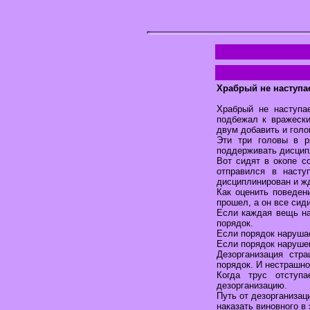
Храбрый не наступа
Храбрый не наступа
подбежал к вражески
двум добавить и голо
Эти три головы в р
поддерживать дисципл
Вот сидят в окопе с
отправился в насту
дисциплинирован и жд
Как оценить поведен
прошел, а он все сид
Если каждая вещь на
порядок.
Если порядок нарушае
Если порядок нарушен
Дезорганизация стр
порядок. И нестрашно
Когда трус отступа
дезорганизацию.
Путь от дезорганизац
наказать виновного в