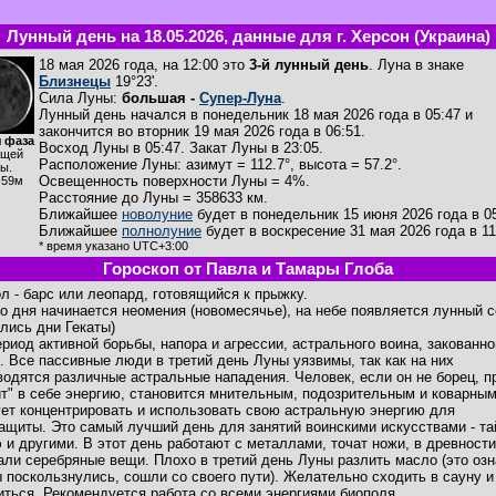
Лунный день на 18.05.2026, данные для г. Херсон (Украина)
18 мая 2026 года, на 12:00 это
3-й лунный день
. Луна в знаке
Близнецы
19°23'.
Сила Луны:
большая -
Супер-Луна
.
Лунный день начался в понедельник 18 мая 2026 года в 05:47 и
закончится во вторник 19 мая 2026 года в 06:51.
 фаза
Восход Луны в
05:47
. Закат Луны в
23:05
.
ущей
Расположение Луны
:
азимут = 112.7°
,
высота = 57.2°
.
ы.
Освещенность поверхности Луны = 4%.
ч59м
Расстояние до Луны = 358633 км.
Ближайшее
новолуние
будет в понедельник 15 июня 2026 года в 05
Ближайшее
полнолуние
будет в воскресение 31 мая 2026 года в 11
* время указано UTC+3:00
Гороскоп от Павла и Тамары Глоба
л - барс или леопард, готовящийся к прыжку.
го дня начинается неомения (новомесячье), на небе появляется лунный 
ились дни Гекаты)
ериод активной борьбы, напора и агрессии, астрального воина, закованно
. Все пассивные люди в третий день Луны уязвимы, так как на них
водятся различные астральные нападения. Человек, если он не борец, п
ит" в себе энергию, становится мнительным, подозрительным и коварным
ет концентрировать и использовать свою астральную энергию для
ащиты. Это самый лучший день для занятий воинскими искусствами - та
э и другими. В этот день работают с металлами, точат ножи, в древности
али серебряные вещи. Плохо в третий день Луны разлить масло (это озн
ы поскользнулись, сошли со своего пути). Желательно сходить в сауну и
иться. Рекомендуется работа со всеми энергиями биополя.