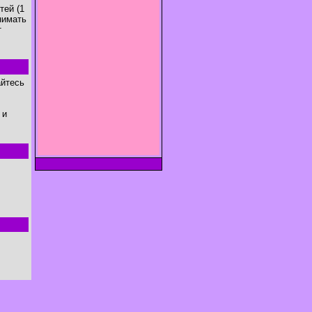
тей (1
нимать
т
айтесь
 и