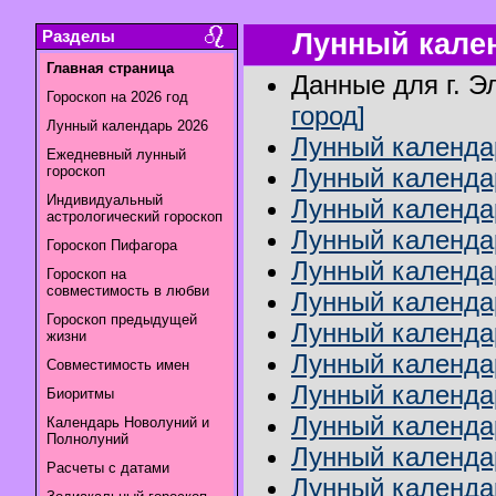
Разделы
Лунный кален
Главная страница
Данные для г. Э
Гороскоп на 2026 год
город]
Лунный календарь 2026
Лунный календар
Ежедневный лунный
гороскоп
Лунный календар
Индивидуальный
Лунный календа
астрологический гороскоп
Лунный календар
Гороскоп Пифагора
Лунный календар
Гороскоп на
совместимость в любви
Лунный календа
Гороскоп предыдущей
Лунный календа
жизни
Лунный календа
Совместимость имен
Лунный календар
Биоритмы
Лунный календа
Календарь Новолуний и
Полнолуний
Лунный календар
Расчеты с датами
Лунный календа