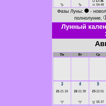
○
17:36
♑
♑
♒
04:48
●
Фазы Луны:
- ново
полнолуние,
Лунный кален
Ав
Пн
Вт
Ср
3
4
5
21
-21:18
22
-21:38
23
-22:01
♈
♈
♉
05:37