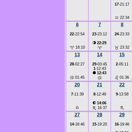
17
-21:17
♒
22:34
6
7
8
22
-22:54
23
-23:12
24
-23:33
◑
22:29
♈
18:10
♉
23:32
♈
13
14
15
28
-02:27
29
-03:45
2
-05:11
1
-12:43
●
12:43
♋
01:45
♌
01:36
♋
20
21
22
7
-11:39
8
-12:49
9
-13:58
◐
14:06
♎
♏
♏
16:37
27
28
29
14
-18:46
15
-19:20
16
-19:46