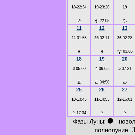
18
-22:34
19
-23:26
19
♐
♑
22:05
♑
11
12
13
24
-01:53
25
-02:11
26
-02:28
♓
♓
♈
03:05
18
19
20
3
-05:00
4
-06:05
5
-07:21
♊
♋
04:50
♋
25
26
27
10
-13:45
11
-14:53
12
-16:01
♎
17:34
♎
♎
●
Фазы Луны:
- ново
полнолуние,