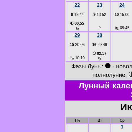
22
23
24
8
-12:44
9
-13:52
10
-15:00
◐
00:55
♎
♏
09:45
♎
29
30
15
-20:06
16
-20:46
○
02:57
♑
10:19
♑
●
Фазы Луны:
- ново
полнолуние,
Лунный кале
Ию
Пн
Вт
Ср
1