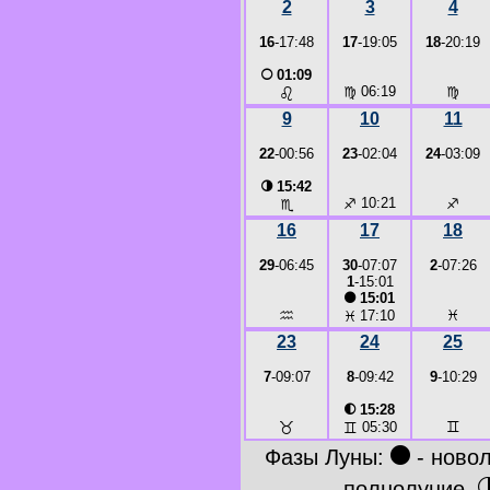
2
3
4
16
-17:48
17
-19:05
18
-20:19
○
01:09
♍
06:19
♍
♌
9
10
11
22
-00:56
23
-02:04
24
-03:09
◑
15:42
♐
10:21
♐
♏
16
17
18
29
-06:45
30
-07:07
2
-07:26
1
-15:01
●
15:01
♒
♓
♓
17:10
23
24
25
7
-09:07
8
-09:42
9
-10:29
◐
15:28
♉
♊
♊
05:30
●
Фазы Луны:
- ново
полнолуние,