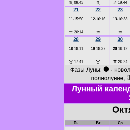
♏
09:43
♏
♐
19:44
21
22
23
11
-15:50
12
-16:16
13
-16:38
♒
20:14
♒
♒
28
29
30
18
-18:11
19
-18:37
20
-19:12
♉
17:41
♉
♊
20:24
●
Фазы Луны:
- ново
полнолуние,
Лунный календ
Окт
Пн
Вт
Ср