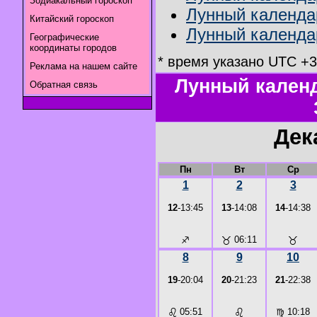
Зодиакальный гороскоп
Лунный календар
Китайский гороскоп
Лунный календар
Географические
координаты городов
* время указано UTC +3
Реклама на нашем сайте
Лунный календ
Обратная связь
Дек
Пн
Вт
Ср
1
2
3
12
-13:45
13
-14:08
14
-14:38
♐
♉
06:11
♉
8
9
10
19
-20:04
20
-21:23
21
-22:38
♌
05:51
♌
♍
10:18