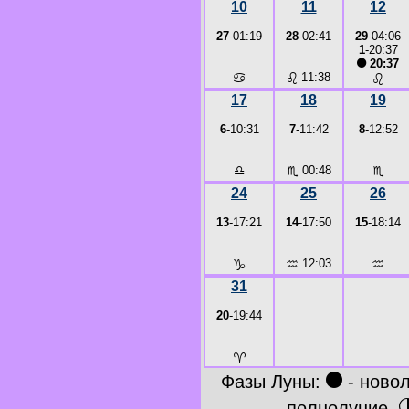
10
11
12
27
-01:19
28
-02:41
29
-04:06
1
-20:37
●
20:37
♋
♌
11:38
♌
17
18
19
6
-10:31
7
-11:42
8
-12:52
♎
♏
00:48
♏
24
25
26
13
-17:21
14
-17:50
15
-18:14
♑
♒
12:03
♒
31
20
-19:44
♈
●
Фазы Луны:
- ново
полнолуние,