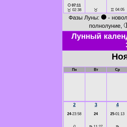
○
07:11
♉
♊
04:05
♉
02:38
●
Фазы Луны:
- ново
полнолуние,
Лунный кален
Ноя
Пн
Вт
Ср
2
3
4
24
-23:58
24
25
-01:13
♌
♍
11:27
♍