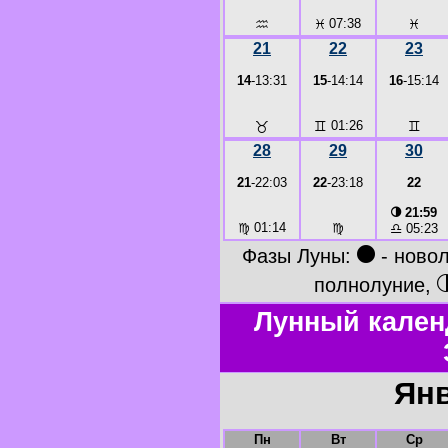
♒
♓
07:38
♓
21
22
23
14
-13:31
15
-14:14
16
-15:14
♉
♊
01:26
♊
28
29
30
21
-22:03
22
-23:18
22
◑
21:59
♍
01:14
♍
♎
05:23
●
Фазы Луны:
- ново
полнолуние,
Лунный кален
Янв
Пн
Вт
Ср