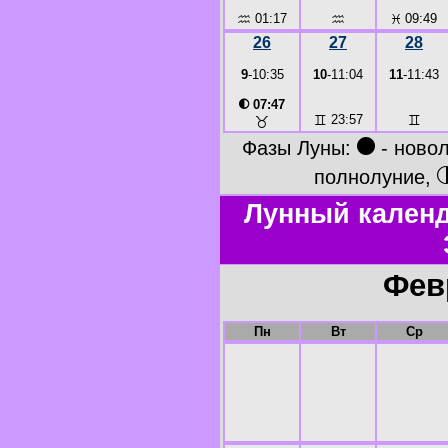
♒
01:17
♒
♓
09:49
26
27
28
9
-10:35
10
-11:04
11
-11:43
◐
07:47
♊
23:57
♊
♉
●
Фазы Луны:
- ново
полнолуние,
Лунный календ
Фев
Пн
Вт
Ср