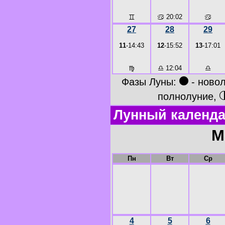
♊
♋
20:02
♋
27
28
29
11
-14:43
12
-15:52
13
-17:01
♍
♎
12:04
♎
●
Фазы Луны:
- ново
полнолуние,
Лунный календа
М
Пн
Вт
Ср
4
5
6