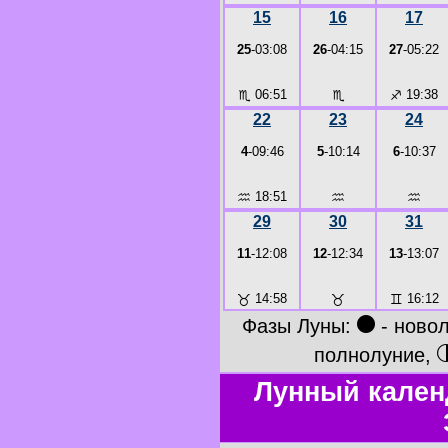
15
16
17
25
-03:08
26
-04:15
27
-05:22
♏
06:51
♏
♐
19:38
22
23
24
4
-09:46
5
-10:14
6
-10:37
♒
18:51
♒
♒
29
30
31
11
-12:08
12
-12:34
13
-13:07
♉
14:58
♉
♊
16:12
●
Фазы Луны:
- ново
полнолуние,
Лунный кален