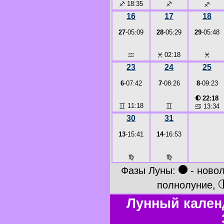
♐
18:35
♐
♐
16
17
18
27
-05:09
28
-05:29
29
-05:48
♒
♓
02:18
♓
23
24
25
6
-07:42
7
-08:26
8
-09:23
◐
22:18
♊
11:18
♊
♋
13:34
30
31
13
-15:41
14
-16:53
♍
♍
●
Фазы Луны:
- ново
полнолуние,
Лунный кален