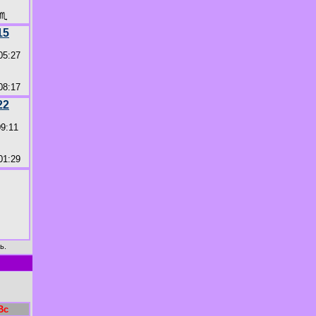
♏
15
05:27
08:17
22
09:11
01:29
ь.
Вс