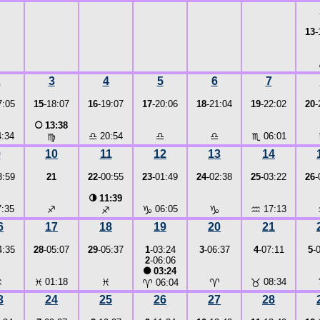
13
-
2
3
4
5
6
7
7:05
15
-18:07
16
-19:07
17
-20:06
18
-21:04
19
-22:02
20
-
○
13:38
:34
♎
20:54
♎
♎
♏
06:01
♍
9
10
11
12
13
14
3:59
21
22
-00:55
23
-01:49
24
-02:38
25
-03:22
26
-
◑
11:39
:35
♐
♑
06:05
♑
♒
17:13
♐
6
17
18
19
20
21
4:35
28
-05:07
29
-05:37
1
-03:24
3
-06:37
4
-07:11
5
-
2
-06:06
●
03:24
♒
♓
01:18
♓
♈
♉
08:34
♈
06:04
3
24
25
26
27
28