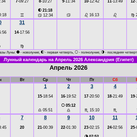
:34
7
-09:27
8
-10:27
9
-11:34
10
-12:42
11
-13:49
12
-
◐
21:18
:18
♊
♋
♌
16:13
♌
♍
2
♋
12:34
0
31
6:56
14
-17:56
♍
♍
●
◐
○
◑
азы Луны:
- новолуние,
- первая четверть,
- полнолуние,
- последняя четверт
Лунный календарь на Апрель 2026 Александрия (Египет)
Апрель 2026
н
Вт
Ср
Чт
Пт
Сб
1
2
3
4
15
-18:54
16
-19:52
17
-20:50
18
-21:49
19
-
○
05:12
♎
05:51
♏
15:10
♏
♎
6
7
8
9
10
11
3:45
20
21
-00:39
22
-01:30
23
-02:15
24
-02:56
25
-
◑
07:52