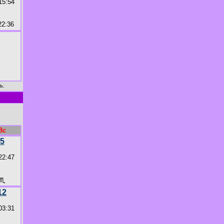
15:54
2:36
ь.
Вс
5
22:47
♏
12
03:31