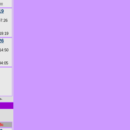
♒
19
07:26
9:19
26
14:50
4:05
ь.
Вс