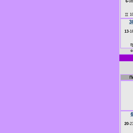
6
-08
♊
10
3
13
-1
Ф
П
20
-2