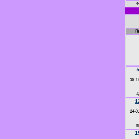
Ф
П
18
-1
1
24
-0
1