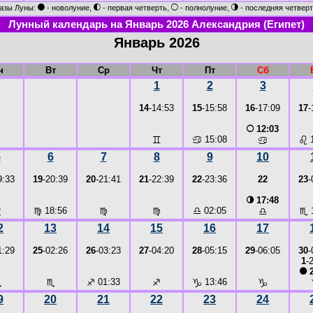
●
◐
○
◑
азы Луны:
- новолуние,
- первая четверть,
- полнолуние,
- последняя четверт
Лунный календарь на Январь 2026 Александрия (Египет)
Январь 2026
н
Вт
Ср
Чт
Пт
Сб
1
2
3
14
-14:53
15
-15:58
16
-17:09
17
-
○
12:03
♊
♋
15:08
♌
1
♋
5
6
7
8
9
10
9:33
19
-20:39
20
-21:41
21
-22:39
22
-23:36
22
23
-
◑
17:48
♌
♍
18:56
♍
♍
♎
02:05
♏
1
♎
2
13
14
15
16
17
1:29
25
-02:26
26
-03:23
27
-04:20
28
-05:15
29
-06:05
30
-
1
-
●
2
♏
♏
♐
01:33
♐
♑
13:46
♑
9
20
21
22
23
24