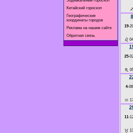
Зодиакальный гороскоп
Китайский гороскоп
Географические
координаты городов
19
-2
Реклама на нашем сайте
Обратная связь
♌
04
1
25
-0
♏
05
2
4
-08
♒
17
2
11
-1
♉
13