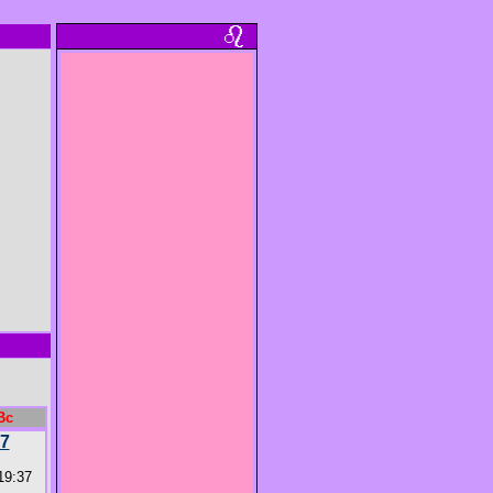
Вс
7
19:37