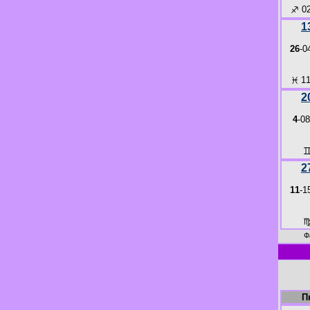
♐
02
1
26
-0
♓
11
2
4
-08
2
11
-1
Ф
П