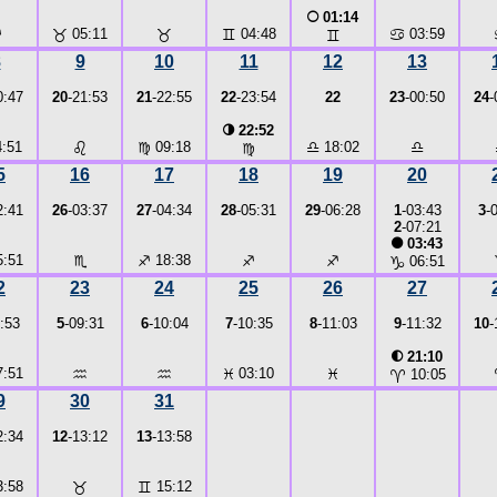
○
01:14
♐
♉
05:11
♉
♊
04:48
♋
03:59
♊
8
9
10
11
12
13
0:47
20
-21:53
21
-22:55
22
-23:54
22
23
-00:50
24
-
◑
22:52
:51
♌
♍
09:18
♎
18:02
♎
♍
5
16
17
18
19
20
2:41
26
-03:37
27
-04:34
28
-05:31
29
-06:28
1
-03:43
3
-
2
-07:21
●
03:43
:51
♏
♐
18:38
♐
♐
♑
06:51
2
23
24
25
26
27
:53
5
-09:31
6
-10:04
7
-10:35
8
-11:03
9
-11:32
10
-
◐
21:10
:51
♒
♒
♓
03:10
♓
♈
10:05
9
30
31
2:34
12
-13:12
13
-13:58
:58
♉
♊
15:12