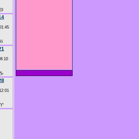
♋
14
01:45
♎
21
08:10
♑
28
12:01
♈