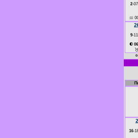
2
-07
♒
00
2
9
-11
◐
06
Ф
П
16
-1