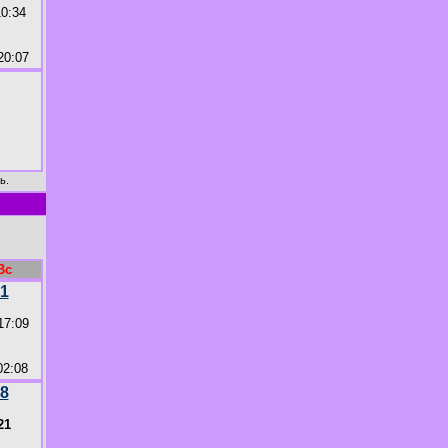
10:34
20:07
ь.
Вс
1
17:09
2:08
8
21