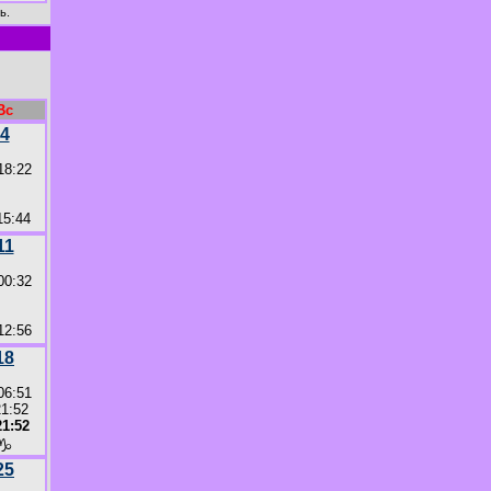
ь.
Вс
4
18:22
5:44
11
00:32
2:56
18
06:51
21:52
1:52
♑
25