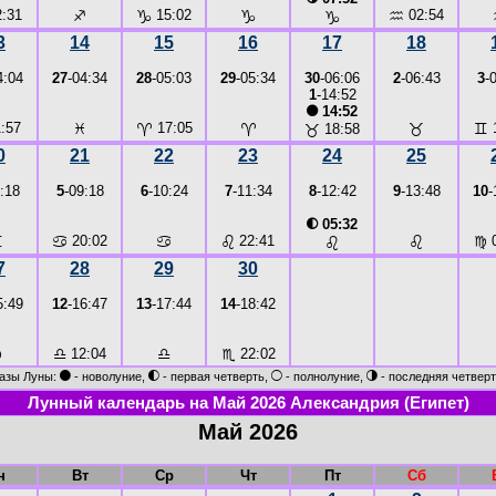
:31
♐
♑
15:02
♑
♒
02:54
♑
3
14
15
16
17
18
4:04
27
-04:34
28
-05:03
29
-05:34
30
-06:06
2
-06:43
3
-
1
-14:52
●
14:52
:57
♓
♈
17:05
♈
♉
♊
1
♉
18:58
0
21
22
23
24
25
:18
5
-09:18
6
-10:24
7
-11:34
8
-12:42
9
-13:48
10
-
◐
05:32
♊
♋
20:02
♋
♌
22:41
♌
♍
0
♌
7
28
29
30
5:49
12
-16:47
13
-17:44
14
-18:42
♍
♎
12:04
♎
♏
22:02
●
◐
○
◑
азы Луны:
- новолуние,
- первая четверть,
- полнолуние,
- последняя четверт
Лунный календарь на Май 2026 Александрия (Египет)
Май 2026
н
Вт
Ср
Чт
Пт
Сб