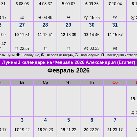
:31
3
-08:06
4
-08:37
5
-09:07
6
-09:35
7
-10:04
8
-
:17
♒
♓
08:49
♓
♈
15:25
♈
♉
6
27
28
29
30
31
:09
10
-11:51
11
-12:41
12
-13:39
13
-14:46
14
-15:57
:47
♊
22:57
♊
♊
♋
00:33
♋
♉
●
◐
○
◑
азы Луны:
- новолуние,
- первая четверть,
- полнолуние,
- последняя четверт
Лунный календарь на Февраль 2026 Александрия (Египет)
Февраль 2026
н
Вт
Ср
Чт
Пт
Сб
15
-
♌
0
2
3
4
5
6
7
8:17
17
-19:22
18
-20:23
19
-21:22
20
-22:20
21
-23:17