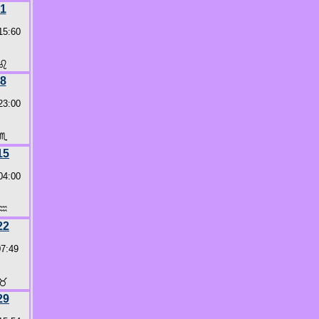
1
15:60
♌
8
23:00
♏
15
04:00
♒
22
07:49
♉
29