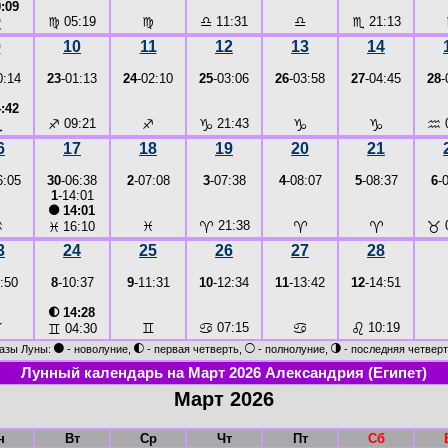
:09
♍
05:19
♍
♎
11:31
♎
♏
21:13
♌
9
10
11
12
13
14
0:14
23
-01:13
24
-02:10
25
-03:06
26
-03:58
27
-04:45
28
-
:42
♐
09:21
♐
♑
21:43
♑
♑
♒
♏
6
17
18
19
20
21
6:05
30
-06:38
2
-07:08
3
-07:38
4
-08:07
5
-08:37
6
-
1
-14:01
●
14:01
♒
♓
♈
21:38
♈
♈
♉
♓
16:10
3
24
25
26
27
28
:50
8
-10:37
9
-11:31
10
-12:34
11
-13:42
12
-14:51
◐
14:28
♉
♊
♋
07:15
♋
♌
10:19
♊
04:30
●
◐
○
◑
азы Луны:
- новолуние,
- первая четверть,
- полнолуние,
- последняя четверт
Лунный календарь на Март 2026 Александрия (Египет)
Март 2026
н
Вт
Ср
Чт
Пт
Сб