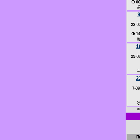
○
00
22
-0
◑
14
1
29
-0
2
7
-09
Ф
П