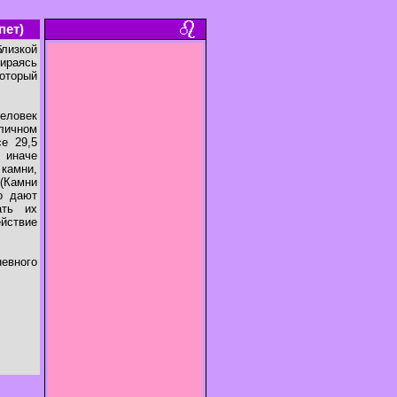
пет)
лизкой
пираясь
оторый
Человек
личном
е 29,5
 иначе
 камни,
 (Камни
о дают
ать их
ействие
евного