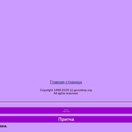
Главная страница
Copyright 1999-2026 (c) goroskop.org
All rights reserved.
.:::.
Притча
ека.