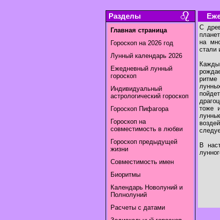
Разделы
Еже
С дре
Главная страница
планет
на мн
Гороскоп на 2026 год
стали 
Лунный календарь 2026
Каждый
Ежедневный лунный
рожда
гороскоп
ритме
лунны
Индивидуальный
пойдет
астрологический гороскоп
драгоц
тоже 
Гороскоп Пифагора
лунны
Гороскоп на
воздей
совместимость в любви
следуе
Гороскоп предыдущей
В нас
жизни
лунног
Совместимость имен
Биоритмы
Календарь Новолуний и
Полнолуний
Расчеты с датами