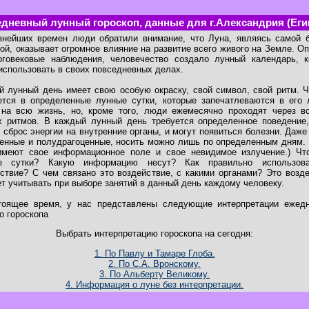
дневный лунный гороскоп, данные для г.Александрия (Еги
внейших времен люди обратили внимание, что Луна, являясь самой б
ой, оказывает огромное влияние на развитие всего живого на Земле. О
оговековые наблюдения, человечество создало лунный календарь, к
использовать в своих повседневных делах.
 лунный день имеет свою особую окраску, свой символ, свой ритм. 
ется в определенные лунные сутки, которые запечатлеваются в его 
 на всю жизнь, но, кроме того, люди ежемесячно проходят через вс
х ритмов. В каждый лунный день требуется определенное поведение,
 сброс энергии на внутренние органы, и могут появиться болезни. Даже
енные и полудрагоценные, носить можно лишь по определенным дням.
имеют свое информационное поле и свое невидимое излучение.) Чт
е сутки? Какую информацию несут? Как правильно использов
ствие? С чем связано это воздействие, с какими органами? Это возд
т учитывать при выборе занятий в данный день каждому человеку.
тоящее время, у нас представлены следующие интерпретации ежедн
о гороскопа
Выбрать интерпретацию гороскопа на сегодня:
1. По Павлу и Тамаре Глоба.
2. По С.А. Вронскому.
3. По Альберту Великому.
4. Информация о луне без интерпретации.