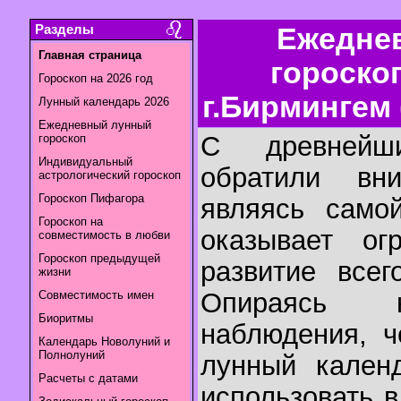
Разделы
Ежедне
Главная страница
гороско
Гороскоп на 2026 год
г.Бирмингем
Лунный календарь 2026
Ежедневный лунный
С древнейш
гороскоп
Индивидуальный
обратили вн
астрологический гороскоп
Гороскоп Пифагора
являясь самой
Гороскоп на
оказывает ог
совместимость в любви
Гороскоп предыдущей
развитие всег
жизни
Опираясь н
Совместимость имен
Биоритмы
наблюдения, ч
Календарь Новолуний и
Полнолуний
лунный календ
Расчеты с датами
использовать 