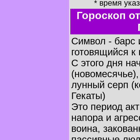
* время ука
Гороскоп о
Символ - барс 
готовящийся к 
С этого дня на
(новомесячье),
лунный серп (
Гекаты)
Это период ак
напора и агрес
воина, закован
пассивные люд