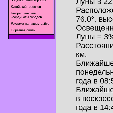
Луны в
22
Зодиакальный гороскоп
Китайский гороскоп
Располож
Географические
76.0°
,
выс
координаты городов
Реклама на нашем сайте
Освещенн
Обратная связь
Луны = 3
Расстояни
км.
Ближайш
понедельн
года в 08:
Ближайш
в воскрес
года в 14: