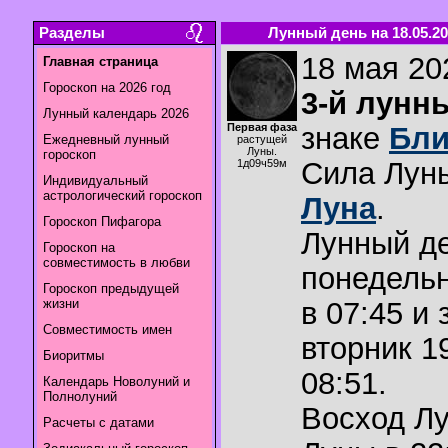
Разделы
Лунный день на 18.05.20
18 мая 202
Главная страница
Гороскоп на 2026 год
3-й лунн
Лунный календарь 2026
Первая фаза
знаке
Бли
Ежедневный лунный
растущей
Луны.
гороскоп
Сила Лун
1д09ч59м
Индивидуальный
астрологический гороскоп
Луна
.
Гороскоп Пифагора
Лунный де
Гороскоп на
совместимость в любви
понедельн
Гороскоп предыдущей
жизни
в 07:45 и 
Совместимость имен
вторник 1
Биоритмы
08:51.
Календарь Новолуний и
Полнолуний
Восход Л
Расчеты с датами