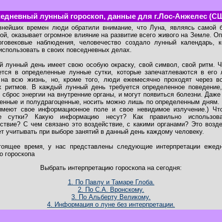
едневный лунный гороскоп, данные для г.Лос-Анжелес (С
внейших времен люди обратили внимание, что Луна, являясь самой б
ой, оказывает огромное влияние на развитие всего живого на Земле. О
оговековые наблюдения, человечество создало лунный календарь, к
использовать в своих повседневных делах.
 лунный день имеет свою особую окраску, свой символ, свой ритм. 
ется в определенные лунные сутки, которые запечатлеваются в его 
 на всю жизнь, но, кроме того, люди ежемесячно проходят через вс
х ритмов. В каждый лунный день требуется определенное поведение,
 сброс энергии на внутренние органы, и могут появиться болезни. Даже
енные и полудрагоценные, носить можно лишь по определенным дням.
имеют свое информационное поле и свое невидимое излучение.) Чт
е сутки? Какую информацию несут? Как правильно использов
ствие? С чем связано это воздействие, с какими органами? Это возд
т учитывать при выборе занятий в данный день каждому человеку.
тоящее время, у нас представлены следующие интерпретации ежедн
о гороскопа
Выбрать интерпретацию гороскопа на сегодня:
1. По Павлу и Тамаре Глоба.
2. По С.А. Вронскому.
3. По Альберту Великому.
4. Информация о луне без интерпретации.