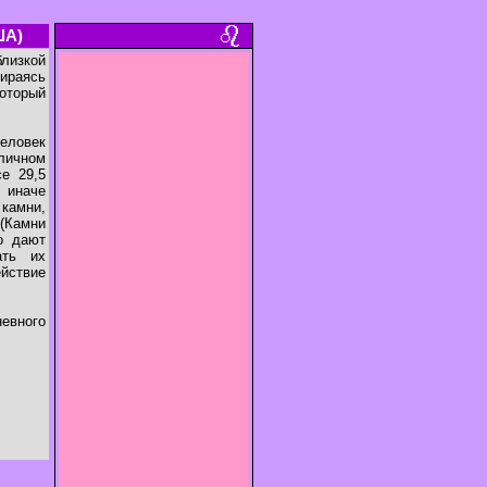
ША)
лизкой
пираясь
оторый
Человек
личном
е 29,5
 иначе
 камни,
 (Камни
о дают
ать их
ействие
евного