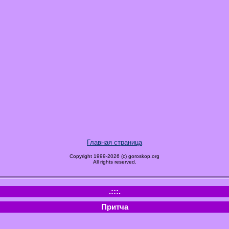
Главная страница
Copyright 1999-2026 (c) goroskop.org
All rights reserved.
.:::.
Притча