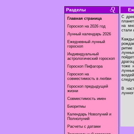
Разделы
Еж
С дре
Главная страница
планет
на мн
Гороскоп на 2026 год
стали 
Лунный календарь 2026
Каждый
Ежедневный лунный
рожда
гороскоп
ритме
лунны
Индивидуальный
пойдет
астрологический гороскоп
драгоц
тоже 
Гороскоп Пифагора
лунны
Гороскоп на
воздей
совместимость в любви
следуе
Гороскоп предыдущей
В нас
жизни
лунног
Совместимость имен
Биоритмы
Календарь Новолуний и
Полнолуний
Расчеты с датами