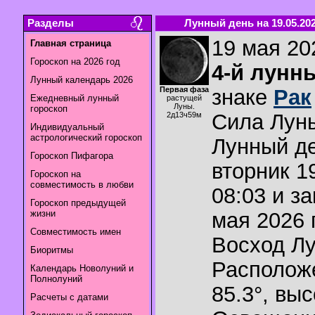
Разделы
Лунный день на 19.05.20
19 мая 202
Главная страница
Гороскоп на 2026 год
4-й лунн
Лунный календарь 2026
Первая фаза
знаке
Рак
Ежедневный лунный
растущей
Луны.
гороскоп
Сила Лун
2д13ч59м
Индивидуальный
астрологический гороскоп
Лунный де
Гороскоп Пифагора
вторник 1
Гороскоп на
совместимость в любви
08:03 и з
Гороскоп предыдущей
жизни
мая 2026 г
Совместимость имен
Восход Л
Биоритмы
Располож
Календарь Новолуний и
Полнолуний
85.3°
,
выс
Расчеты с датами